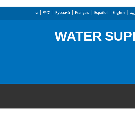
بية
English
Español
Français
Русский
中文
WATER SUP