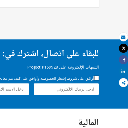
بريد الكتروني
للبقاء على اتصال، اشترك في:
Tweet
طباعة
Share
التنبيهات الإلكترونية على Project P159928
Share
أوافق على شروط
إشعار الخصوصية
وأوافق على كيف تتم معالجة 
المالية