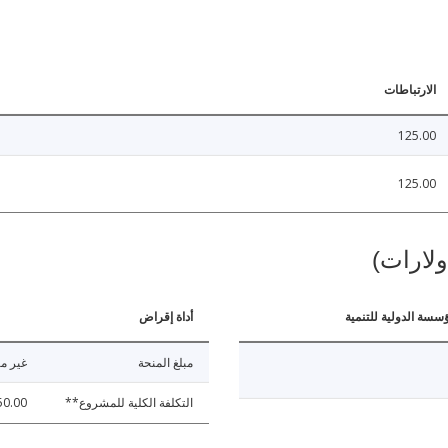
الارتباطات
125.00
125.00
ولارات)
ؤسسة الدولية للتنمية
أداة إقراض
مبلغ المنحة
غير مت
التكلفة الكلية للمشروع**
50.00