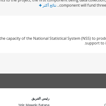
s to the project, the first component being data collection
component will fund three 
نتائج أكثر
he capacity of the National Statistical System (NSS) to prod
support to 
رئيس الفريق
Yele Maweki Batana