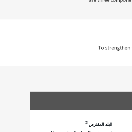
are three component
To strengthen t
2
البلد المقترض