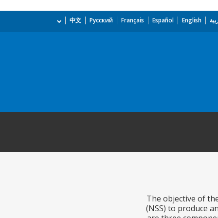
بية
English
Español
Français
Русский
中文
The objective of the
(NSS) to produce an