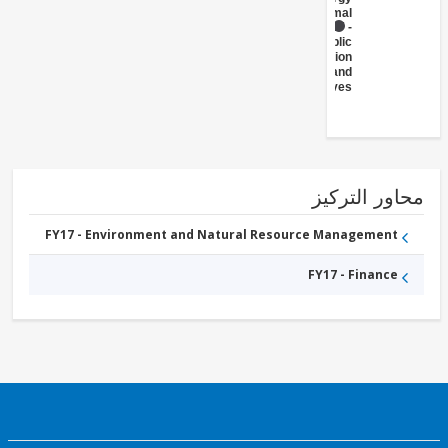
Geothermal
FY17 -
Public
Administration
- Energy and
Extractives
ور التركيز
FY17 - Environment and Natural Resource Management
FY17 - Finance