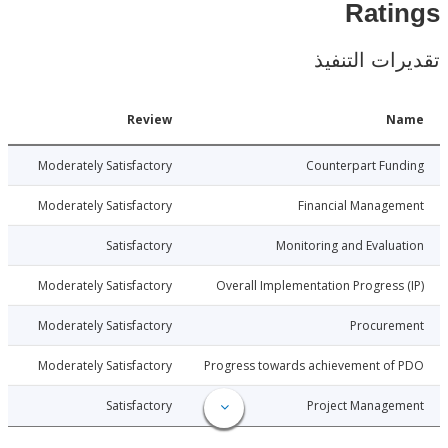
Rat
ات التنفيذ
Date
Review
N
025-12-11
Moderately Satisfactory
Counterpart Fu
025-12-11
Moderately Satisfactory
Financial Manage
025-12-11
Satisfactory
Monitoring and Evalu
025-12-11
Moderately Satisfactory
Overall Implementation Progress
025-12-11
Moderately Satisfactory
Procure
025-12-11
Moderately Satisfactory
Progress towards achievement of
025-12-11
Satisfactory
Project Manage