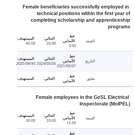
Female beneficiaries successfully employe
technical positions within the first ye
completing scholarship and apprentic
prog
القيمة
60.00
20.00
0.00
التاريخ
2025/06/30
2024/03/26
2021/05/07
تعليق
Female employees in the GoSL Electr
Inspectorate (Mo
القيمة
30.00
20.00
15.00