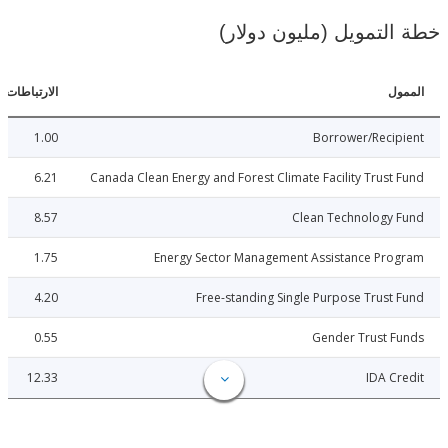
لتمويل (مليون دولار)
ل
الارتباطات
1.00
Borrower/Reci
6.21
Canada Clean Energy and Forest Climate Facility Trust
8.57
Clean Technology 
1.75
Energy Sector Management Assistance Pro
4.20
Free-standing Single Purpose Trust
0.55
Gender Trust 
12.33
IDA C