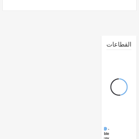
طاعات
FY17 -
Renewable
Energy