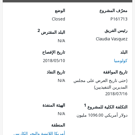
ف المشروع
الوضع
Closed
P161
 الفريق
2
البلد المقترض
Claudia Vas
N/A
تاريخ الإفصاح
بيا
2018/05/10
 الموافقة
تاريخ النفاذ
 تاريخ العرض على مجلس
N/A
رين التنفيذيين)
2018/0
1
الهيئة المنفذة
لفة الكلية للمشروع
N/A
ريكي 1096.00 مليون
المنطقة
أمريكا اللاتينية والبحر الكاريبي