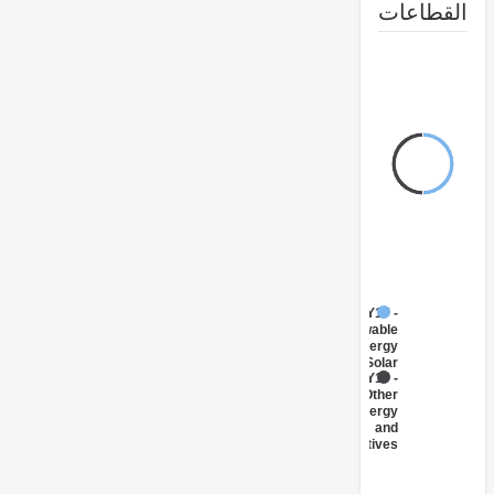
طاعات
FY17 -
Renewable
Energy
Solar
FY17 -
Other
Energy
and
Extractives