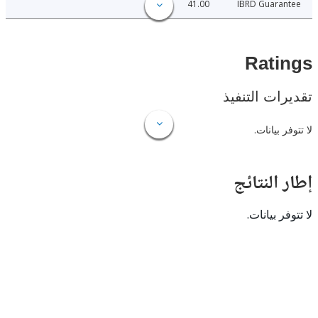
41.00
IBRD Guara
Rat
ات التنفيذ
 بيانات.
النتائج
 بيانات.