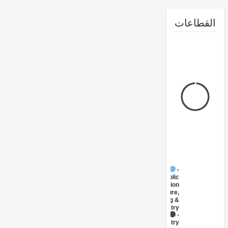
طاعات
FY17 -
Public
Administration
- Agriculture,
Fishing &
Forestry
FY17 -
Forestry