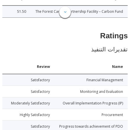
51.50
The Forest Carbon Partnership Facility – Carbon
Rat
ات التنفيذ
Date
Review
N
026-02-06
Satisfactory
Financial Manage
026-02-06
Satisfactory
Monitoring and Evalu
026-02-06
Moderately Satisfactory
Overall Implementation Progress
026-02-06
Highly Satisfactory
Procure
026-02-06
Satisfactory
Progress towards achievement of