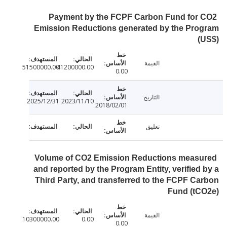
Payment by the FCPF Carbon Fund for
Emission Reductions generated by the Pro
(
القيمة
51500000.00
41200000.00
0.00
التاريخ
2025/12/31
2023/11/10
2018/02/01
تعليق
Volume of CO2 Emission Reductions meas
and reported by the Program Entity, verified
Third Party, and transferred to the FCPF C
Fund (tC
القيمة
10300000.00
0.00
0.00