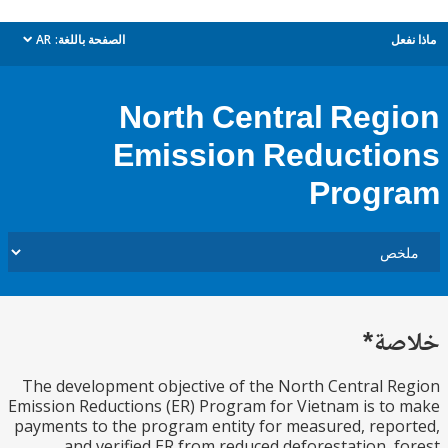
ل
الصفحة باللغة:
AR
dropdown
North Central Reg
Emission Reducti
Prog
ة*
The development objective of the North Central 
Emission Reductions (ER) Program for Vietnam is t
payments to the program entity for measured, rep
and verified ER from reduced deforestation, 