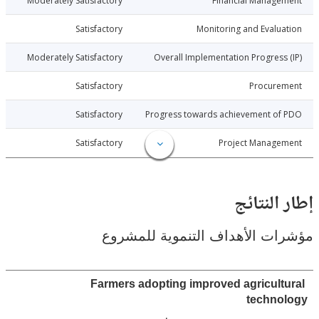
021-06-30
Moderately Satisfactory
Financial Manage
021-06-30
Satisfactory
Monitoring and Evalu
021-06-30
Moderately Satisfactory
Overall Implementation Progress
021-06-30
Satisfactory
Procure
021-06-30
Satisfactory
Progress towards achievement of
021-06-30
Satisfactory
Project Manage
النتائج
ت الأهداف التنموية للمشروع
Farmers adopting improved agricult
techno