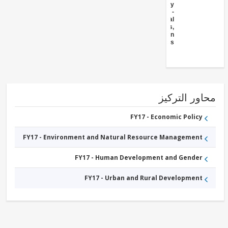
Supply
FY17 -
Agricultural
markets,
commercialization
and agri-business
ور التركيز
FY17 - Economic Policy
FY17 - Environment and Natural Resource Management
FY17 - Human Development and Gender
FY17 - Urban and Rural Development