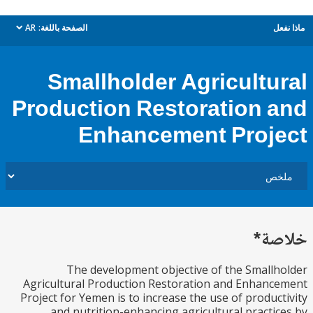
ل
الصفحة باللغة:
AR
dropdown
Smallholder Agricultu
Production Restoration 
Enhancement Proj
ة*
The development objective of the Small
Agricultural Production Restoration and Enhan
Project for Yemen is to increase the use of produc
and nutrition-enhancing agricultural practi