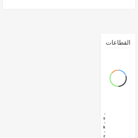
طاعات
FY17 -
Crops
FY17 -
Livestock
FY17 -
Water