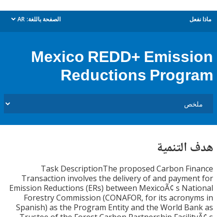
ل
الصفحة باللغة:
AR
dropdown
Mexico REDD+ Emiss
Reductions Prog
التنمية
Task DescriptionThe proposed Carbon Fi
Transaction involves the delivery of and payme
Emission Reductions (ERs) between MexicoÃ¢ s Na
Forestry Commission (CONAFOR, for its acron
Spanish) as the Program Entity and the World B