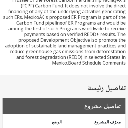
Trustee of the Forest Carbon Partnership Facili
(FCPF) Carbon Fund. It does not involve the 
financing of any of the underlying activities gene
such ERs. MexicoÃ¢ s proposed ER Program is part 
Carbon Fund pipelineof ER Programs and wo
among the first of such Programs worldwide to r
payments based on verified REDD+ result
proposed Development Objective iso promo
adoption of sustainable land management practic
reduce greenhouse gas emissions from defores
and forest degradation (REDD) in selected Sta
Mexico.Board Schedule Com
يل رئيسة
صيل مشروع
ف المشروع
الوضع