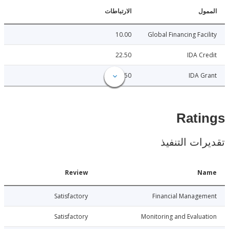
ل
الارتباطات
10.00
Global Financing Fac
22.50
IDA C
22.50
IDA 
Rat
ات التنفيذ
Date
Review
N
024-05-20
Satisfactory
Financial Manage
024-05-20
Satisfactory
Monitoring and Evalu