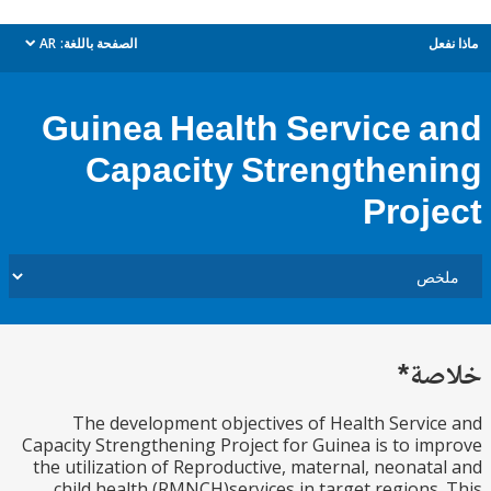
ل
الصفحة باللغة:
AR
dropdown
Guinea Health Service 
Capacity Strengthen
Proj
ة*
The development objectives of Health Servi
Capacity Strengthening Project for Guinea is to i
the utilization of Reproductive, maternal, neonat
child health (RMNCH)services in target regions