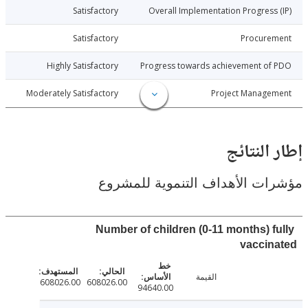
024-05-20
Satisfactory
Overall Implementation Progress
024-05-20
Satisfactory
Procure
024-05-20
Highly Satisfactory
Progress towards achievement of
024-05-20
Moderately Satisfactory
Project Manage
النتائج
ت الأهداف التنموية للمشروع
Number of children (0-11 months) f
vaccin
القيمة
608026.00
608026.00
94640.00