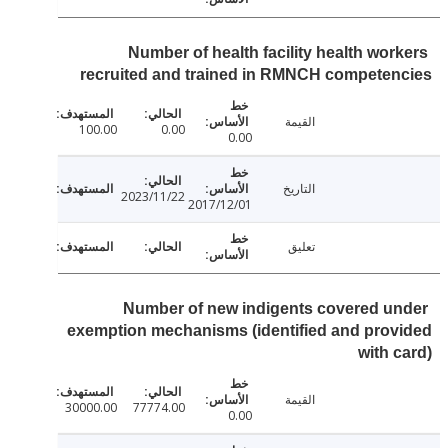
Number of health facility health wor
recruited and trained in RMNCH compete
القيمة
100.00
0.00
0.00
التاريخ
2023/11/22
2017/12/01
تعليق
Number of new indigents covered u
exemption mechanisms (identified and pro
with 
القيمة
30000.00
77774.00
0.00