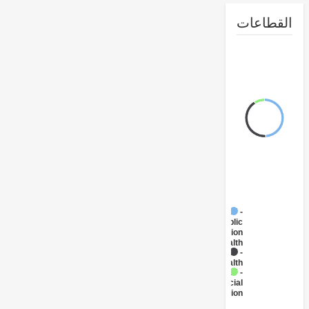
طاعات
FY17 -
Public
Administration
- Health
FY17 -
Health
FY17 -
Social
Protection