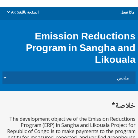
ل
الصفحة باللغة:
AR
dropdown
Emission Reducti
Program in Sangha 
Likou
ة*
The development objective of the Emission Redu
Program (ERP) in Sangha and Likouala Proje
Republic of Congo is to make payments to the p
entity for measured, reported, and verified gree