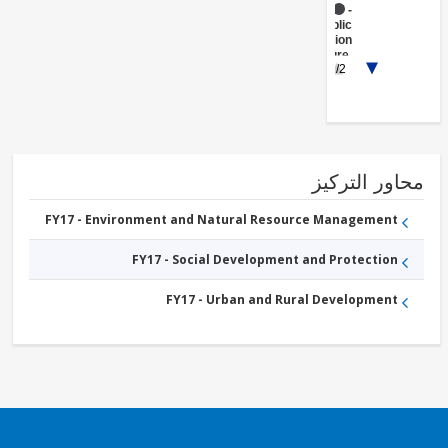
FY17 -
Public
Administration
- Agriculture,
1/2
Fishing &
Forestry
FY17 -
Forestry
ور التركيز
FY17 - Environment and Natural Resource Management
FY17 - Social Development and Protection
FY17 - Urban and Rural Development