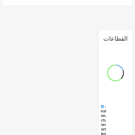
طاعات
FY17 -
Agricultural
Extension,
Research,
and Other
Support
Activities