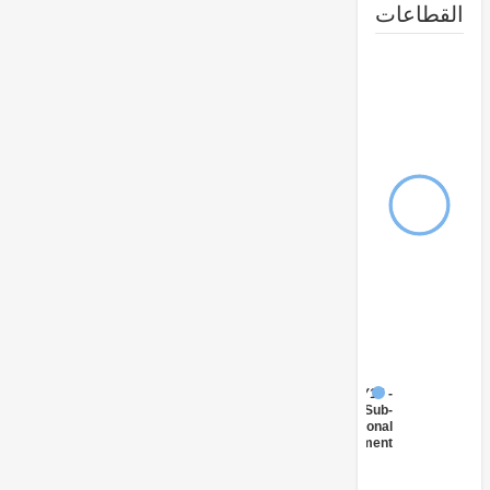
طاعات
FY17 -
Sub-
National
Government