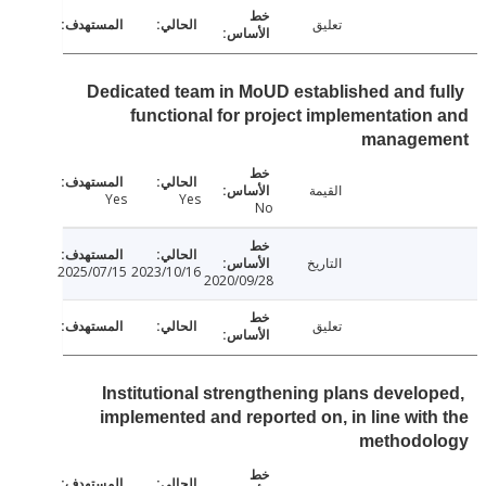
تعليق
Dedicated team in MoUD established and f
functional for project implementatio
manage
القيمة
Yes
Yes
No
التاريخ
2025/07/15
2023/10/16
2020/09/28
تعليق
Institutional strengthening plans develo
implemented and reported on, in line wit
methodo