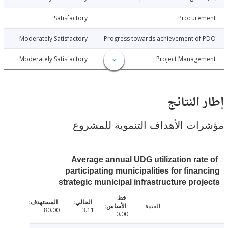
026-05-19
Satisfactory
Procure
026-05-19
Moderately Satisfactory
Progress towards achievement of
026-05-19
Moderately Satisfactory
Project Manage
النتائج
ت الأهداف التنموية للمشروع
Average annual UDG utilization rat
participating municipalities for fina
strategic municipal infrastructure pro
القيمة
80.00
3.11
0.00