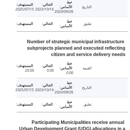
التاريخ
2025/07/15
2023/10/16
2020/09/28
تعليق
Number of strategic municipal infrastruc
subprojects planned and executed refle
citizen and service delivery 
القيمة
20.00
0.00
0.00
التاريخ
2025/07/15
2023/10/16
2020/09/28
تعليق
Participating Municipalities receive an
Urban Development Grant (UDG) allocations