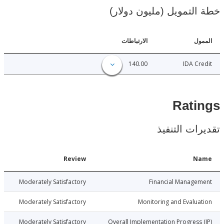
لتمويل (مليون دولار)
ل
الارتباطات
140.00
IDA C
Rat
ات التنفيذ
Date
Review
N
026-05-19
Moderately Satisfactory
Financial Manage
026-05-19
Moderately Satisfactory
Monitoring and Evalu
026-05-19
Moderately Satisfactory
Overall Implementation Progress