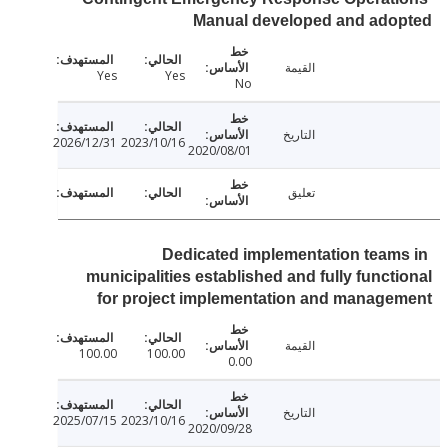
Manual developed and ado
القيمة
Yes
Yes
No
التاريخ
2026/12/31
2023/10/16
2020/08/01
تعليق
Dedicated implementation team
municipalities established and fully funct
for project implementation and manag
القيمة
100.00
100.00
0.00
التاريخ
2025/07/15
2023/10/16
2020/09/28