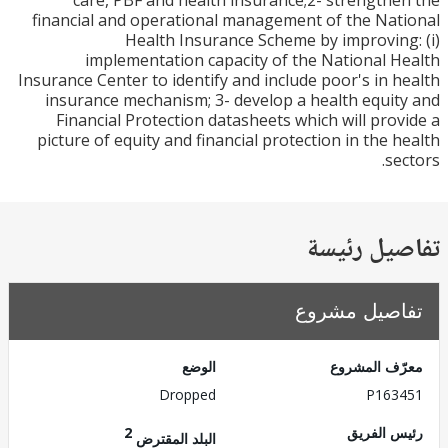
care, PBF and health insurance;2- strength
financial and operational management of the Na
Health Insurance Scheme by improvin
implementation capacity of the National 
Insurance Center to identify and include poor's in 
insurance mechanism; 3- develop a health equi
Financial Protection datasheets which will pro
picture of equity and financial protection in the 
se
يل رئيسة
صيل مشروع
ف المشروع
الوضع
Dropped
P163
 الفريق
2
البلد المقترض