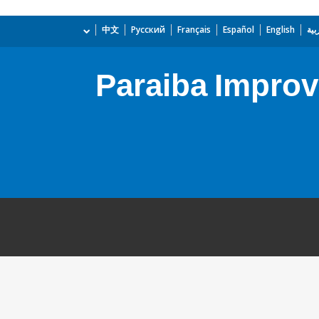
بية
English
Español
Français
Русский
中文
Paraiba Impro