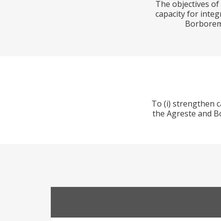
The objectives of
capacity for integ
Borborema
To (i) strengthen c
the Agreste and Bo