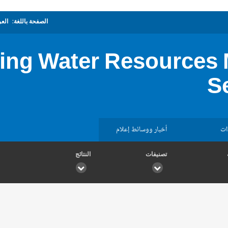
الصفحة باللغة:
العر
ving Water Resources
S
ات
أخبار ووسائط إعلام
تصنيفات
النتائج