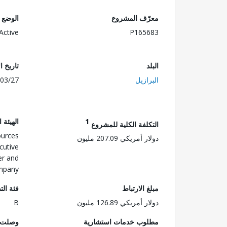
معرّف المشروع
الوضع
Active
P165683
البلد
تاريخ ا
البرازيل
03/27
1
الهيئة 
التكلفة الكلية للمشروع
ources
دولار أمريكي 207.09 مليون
utive
er and
ompany
مبلغ الارتباط
فئة الت
دولار أمريكي 126.89 مليون
B
مطلوب خدمات استشارية
وصلت ا