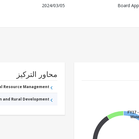
2024/03/05
Board App
محاور التركيز
ral Resource Management
an and Rural Development
FY17 -
Wate