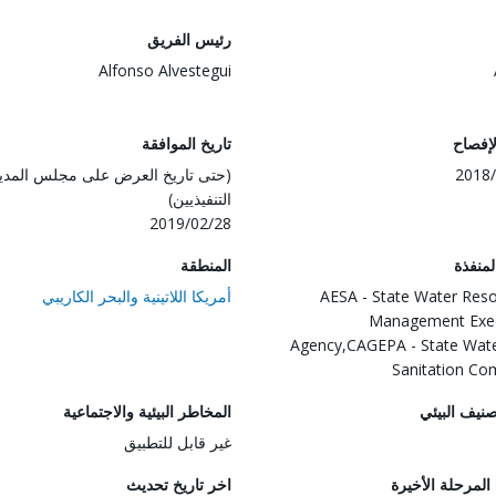
رئيس الفريق
Alfonso Alvestegui
لإفصاح
تاريخ الموافقة
2018/
(حتى تاريخ العرض على مجلس المدي
التنفيذيين)
2019/02/28
المنفذة
المنطقة
AESA - State Water Res
أمريكا اللاتينية والبحر الكاريبي
Management Exec
Agency,CAGEPA - State Wat
Sanitation C
صنيف البيئي
المخاطر البيئية والاجتماعية
غير قابل للتطبيق
لمرحلة الأخيرة
اخر تاريخ تحديث