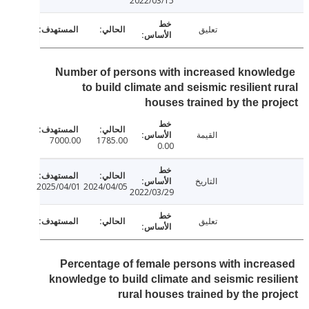
2022/03/15
تعليق
Number of persons with increased knowl
to build climate and seismic resilient 
houses trained by the pr
القيمة
7000.00
1785.00
0.00
التاريخ
2025/04/01
2024/04/05
2022/03/29
تعليق
Percentage of female persons with incre
knowledge to build climate and seismic resi
rural houses trained by the pr