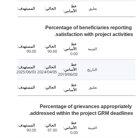
تعليق
Percentage of beneficiaries repor
satisfaction with project activi
القيمة
90.00
90.60
0.00
التاريخ
2025/06/03
2024/04/05
2019/06/03
تعليق
Percentage of grievances appropria
addressed within the project GRM deadl
القيمة
90.00
97.00
0.00