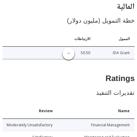
ية
لتمويل (مليون دولار)
ل
الارتباطات
50.50
IDA 
Rat
ات التنفيذ
Date
Review
N
6-06-11
Moderately Unsatisfactory
Financial Manage