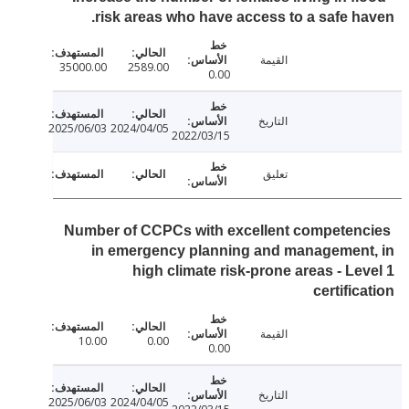
risk areas who have access to a safe h
القيمة
35000.00
2589.00
0.00
التاريخ
2025/06/03
2024/04/05
2022/03/15
تعليق
Number of CCPCs with excellent competen
in emergency planning and management
high climate risk-prone areas - Le
certific
القيمة
10.00
0.00
0.00
التاريخ
2025/06/03
2024/04/05