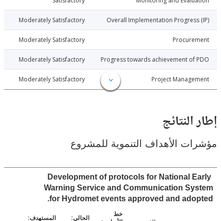
6-06-11
Satisfactory
Monitoring and Evalu
6-06-11
Moderately Satisfactory
Overall Implementation Progress
6-06-11
Moderately Satisfactory
Procure
6-06-11
Moderately Satisfactory
Progress towards achievement of
6-06-11
Moderately Satisfactory
Project Manage
النتائج
ت الأهداف التنموية للمشروع
Development of protocols for National E
Warning Service and Communication Sy
for Hydromet events approved and ado