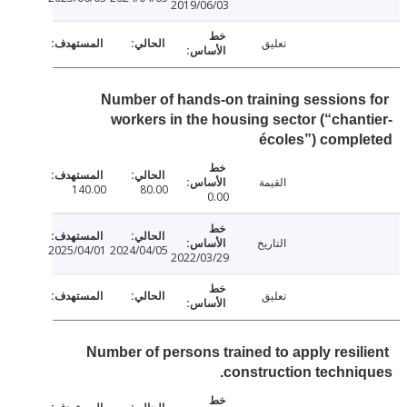
2019/06/03
تعليق
Number of hands-on training sessions
workers in the housing sector (“chan
écoles”) comp
القيمة
140.00
80.00
0.00
التاريخ
2025/04/01
2024/04/05
2022/03/29
تعليق
Number of persons trained to apply resil
construction techni