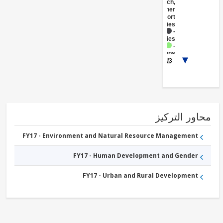
Research,
and Other
Support
Activities
FY17 -
Fisheries
FY17 -
Crops
FY17 -
1/3
Public
Administration
- Agriculture,
Fishing &
Forestry
FY17 -
Livestock
ور التركيز
FY17 -
Other
Agriculture,
FY17 - Environment and Natural Resource Management
Fishing and
Forestry
FY17 - Human Development and Gender
FY17 - Urban and Rural Development