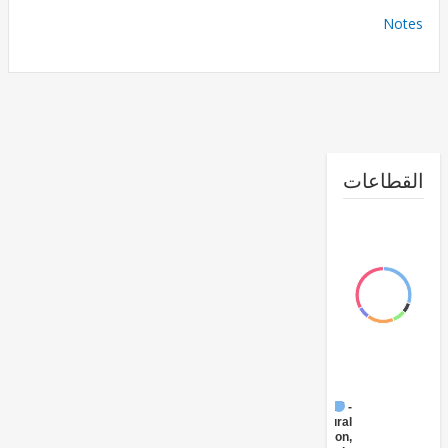
No
طاعات
FY17 -
Agricultural
Extension,