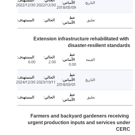
التاريخ
2022/12/30
2022/12/30
2018/05/09
تعليق
Extension infrastructure rehabilitated 
disaster-resilient stan
القيمة
6.00
2.00
0.00
التاريخ
2024/12/30
2023/10/11
2018/03/01
تعليق
Farmers and backyard gardeners recei
urgent production inputs and services 
C