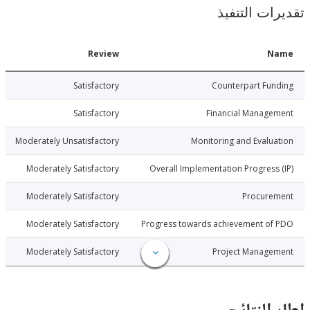
ات التنفيذ
Date
Review
N
6-04-01
Satisfactory
Counterpart Fu
6-04-01
Satisfactory
Financial Manage
6-04-01
Moderately Unsatisfactory
Monitoring and Evalu
6-04-01
Moderately Satisfactory
Overall Implementation Progress
6-04-01
Moderately Satisfactory
Procure
6-04-01
Moderately Satisfactory
Progress towards achievement of
6-04-01
Moderately Satisfactory
Project Manage