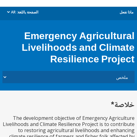
ل
الصفحة باللغة:
AR
dropdown
Emergency Agricultu
Livelihoods and Clim
Resilience Proj
ة*
The development objective of Emergency Agric
Livelihoods and Climate Resilience Project is to cont
to restoring agricultural livelihoods and enh
climate resilience of farmers and fisher folk affec