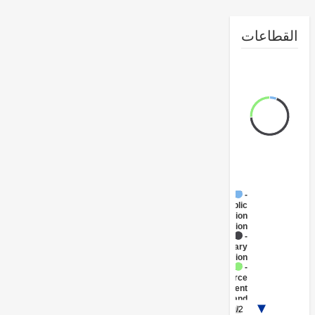
طاعات
FY17 -
Public
Administration
- Education
FY17 -
Tertiary
Education
FY17 -
Workforce
Development
and
1/2
Vocational