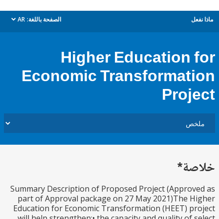
ل
الصفحة باللغة:
AR
dropdown
Higher Education 
Economic Transformat
Proj
ة*
Summary Description of Proposed Project (Appro
part of Approval package on 27 May 2021)The 
Education for Economic Transformation (HEET) p
will help strengthen:• the capacity and quality of 