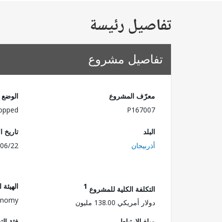
تفاصيل رئيسة
تفاصيل مشروع
معرّف المشروع
الوضع
opped
P167007
البلد
تاريخ ا
أذربيجان
06/22
1
الهيئة 
التكلفة الكلية للمشروع
conomy
دولار أمريكي 138.00 مليون
مبلغ الارتباط
فئة الت