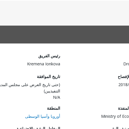
رئيس الفريق
Kremena Ionkova
Dr
لإفصاح
تاريخ الموافقة
2018/
(حتى تاريخ العرض على مجلس المدي
التنفيذيين)
N/A
المنفذة
المنطقة
Ministry of E
أوروبا وآسيا الوسطى
صنيف البيئي
المخاطر البيئية والاجتماعية