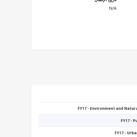
N/A
FY17 - Environment and Natu
FY17 - 
FY17 - Urb