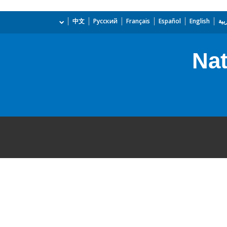
بية
English
Español
Français
Русский
中文
Nat