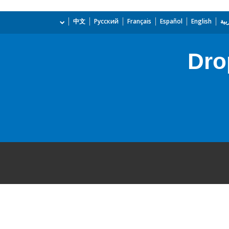
بية
English
Español
Français
Русский
中文
Dro