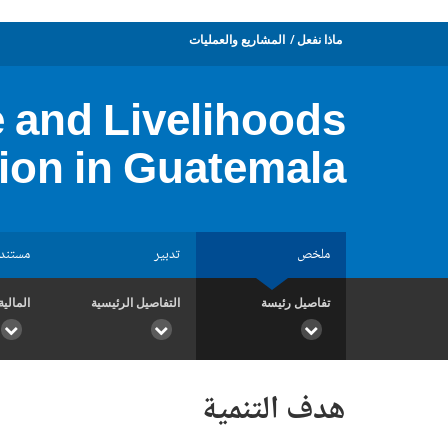
ماذا نفعل
المشاريع والعمليات
 and Livelihoods
tion in Guatemala
ملخص
تدبير
مستند
تفاصيل رئيسة
التفاصيل الرئيسية
المالية
هدف التنمية