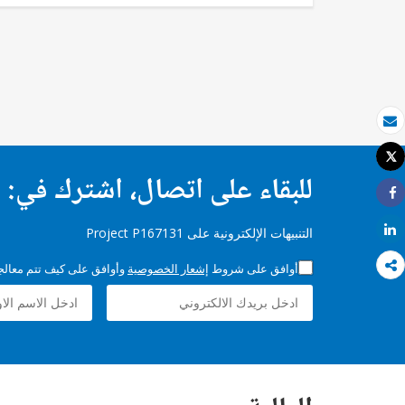
بريد الكتروني
Tweet
طباعة
للبقاء على اتصال، اشترك في:
Share
Share
التنبيهات الإلكترونية على Project P167131
أوافق على شروط
إشعار الخصوصية
وأوافق على كيف تتم معالجة 