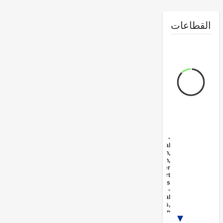
طاعات
FY17 -
Agricultural
Extension,
Research,
and Other
Support
Activities
FY17 -
Agricultural
markets,
commercialization
1/3
and agri-business