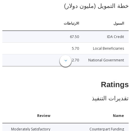
لتمويل (مليون دولار)
ل
الارتباطات
67.50
IDA C
5.70
Local Benefici
12.70
National Govern
Rat
ات التنفيذ
Date
Review
N
6-06-09
Moderately Satisfactory
Counterpart Fu