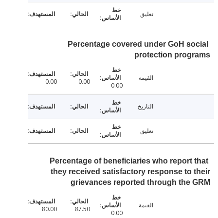
تعليق
Percentage covered under GoH so
protection pro
القيمة
0.00
0.00
0.00
التاريخ
تعليق
Percentage of beneficiaries who report 
they received satisfactory response to 
grievances reported through th
القيمة
80.00
87.50
0.00