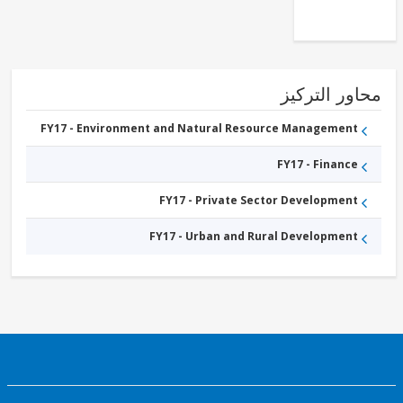
FY17 -
Public
Administration
- Industry,
Trade and
Services
ور التركيز
FY17 - Environment and Natural Resource Management
FY17 - Finance
FY17 - Private Sector Development
FY17 - Urban and Rural Development