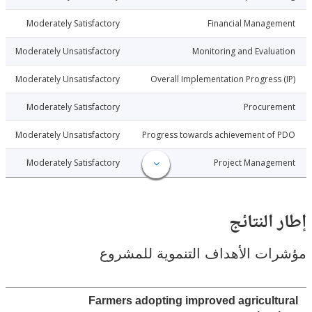
6-06-09
Moderately Satisfactory
Financial Manage
6-06-09
Moderately Unsatisfactory
Monitoring and Evalu
6-06-09
Moderately Unsatisfactory
Overall Implementation Progress
6-06-09
Moderately Satisfactory
Procure
6-06-09
Moderately Unsatisfactory
Progress towards achievement of
6-06-09
Moderately Satisfactory
Project Manage
النتائج
ت الأهداف التنموية للمشروع
Farmers adopting improved agricult