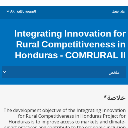
ل
الصفحة باللغة:
AR
dropdown
Integrating Innovation 
Rural Competitiveness
Honduras - COMRURAL
ة*
The development objective of the Integrating Inno
for Rural Competitiveness in Honduras Proje
Honduras is to improve access to markets and cl
smart practices and contribute to the economic inc