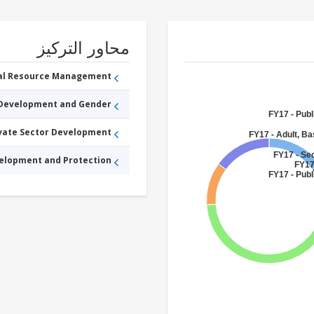
محاور التركيز
ral Resource Management
 Development and Gender
FY17 - Publ
ivate Sector Development
FY17 - Adult, Ba
FY17 - Se
velopment and Protection
FY17
FY17 - Publ