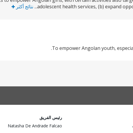
to empower Angolan girls, with certain activities also tar
adolescent health services, (b) expand oppor
نتائج أكثر
To empower Angolan youth, especially 
رئيس الفريق
Natasha De Andrade Falcao