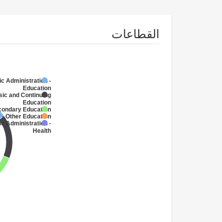
القطاعات
ic Administration -
Education
sic and Continuing
Education
condary Education
 - Other Education
ic Administration -
Health