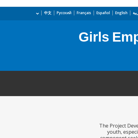
بية
English
Español
Français
Русский
中文
Girls Em
The Project Deve
youth, especi