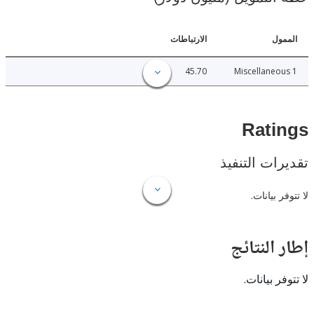
ل
الارتباطات
45.70
Miscellane
Rat
ات التنفيذ
 بيانات.
النتائج
 بيانات.