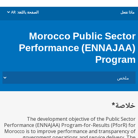
ل
الصفحة باللغة:
AR
dropdown
Morocco Public Sec
Performance (ENNAJ
Prog
ة*
The development objective of the Public 
Performance (ENNAJAA) Program-for-Results (Pfor
Morocco is to improve performance and transpare
government operations and service deliver