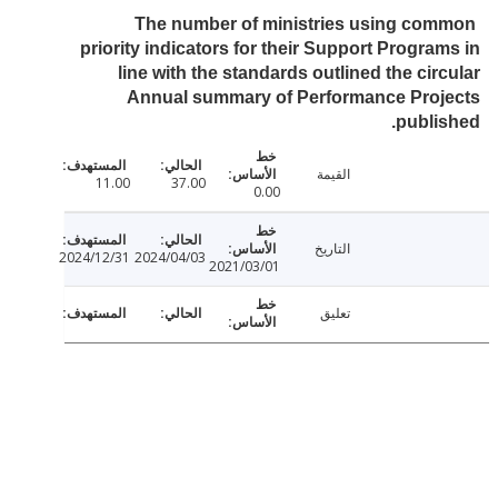
The number of ministries using co
priority indicators for their Support Progra
line with the standards outlined the cir
Annual summary of Performance Proj
publi
القيمة
11.00
37.00
0.00
التاريخ
2024/12/31
2024/04/03
2021/03/01
تعليق