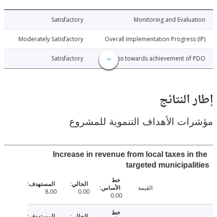
026-03-21
Satisfactory
Monitoring and Evalu
026-03-21
Moderately Satisfactory
Overall Implementation Progress
026-03-21
Satisfactory
Progress towards achievement of
النتائج
ت الأهداف التنموية للمشروع
Increase in revenue from local taxes in
targeted municipal
القيمة
8.00
0.00
0.00