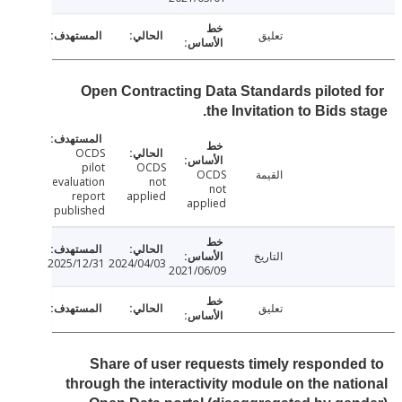
تعليق
Open Contracting Data Standards piloted
the Invitation to Bids s
OCDS
pilot
OCDS
القيمة
OCDS
evaluation
not
not
report
applied
applied
published
التاريخ
2025/12/31
2024/04/03
2021/06/09
تعليق
Share of user requests timely responde
through the interactivity module on the nat