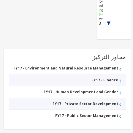
Sub-
National
Government
FY17 -
Other
1/3
Public
Administration
FY17 -
ICT
Services
FY17 -
Other
Information
ور التركيز
and
Communications
Technologies
FY17 - Environment and Natural Resource Management
FY17 - Finance
FY17 - Human Development and Gender
FY17 - Private Sector Development
FY17 - Public Sector Management