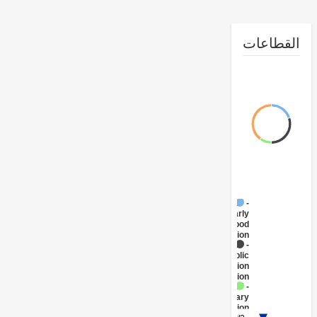
طاعات
FY17 -
Early
Childhood
Education
FY17 -
Public
Administration
- Education
FY17 -
Primary
Education