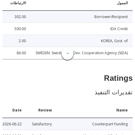
ل
الارتباطات
302.00
Borrower/Reci
500.00
IDA C
2.00
KOREA, Gov
86.00
SWEDEN: Swedish Intl. Dev. Cooperation Agency (
Rat
ات التنفيذ
Date
Review
N
2026-06-22
Satisfactory
Counterpart Fu