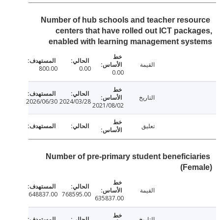
Number of hub schools and teacher reso
centers that have rolled out ICT pack
enabled with learning management sys
القيمة
800.00
0.00
0.00
التاريخ
2026/06/30
2024/03/28
2021/08/02
تعليق
Number of pre-primary student beneficia
(Fe
القيمة
648837.00
768595.00
635837.00
التاريخ