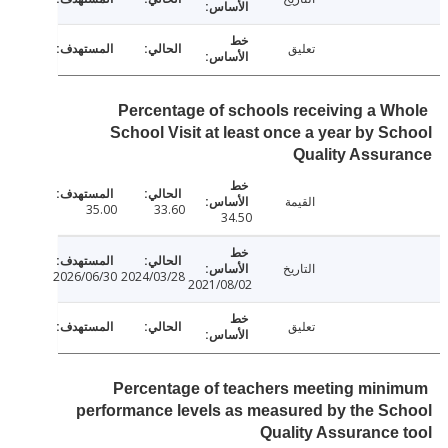
تعليق
Percentage of schools receiving a W
School Visit at least once a year by S
Quality Assu
القيمة
35.00
33.60
34.50
التاريخ
2026/06/30
2024/03/28
2021/08/02
تعليق
Percentage of teachers meeting min
performance levels as measured by the S
Quality Assurance