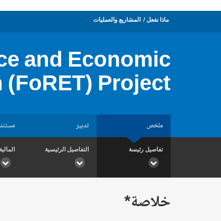
ماذا نفعل
المشاريع والعمليات
ence and Economic
 (FoRET) Project
ملخص
تدبير
مستند
تفاصيل رئيسة
التفاصيل الرئيسية
المالية
خلاصة*