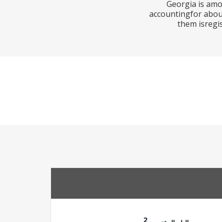
Georgia is amo
accountingfor about
them isregis
2