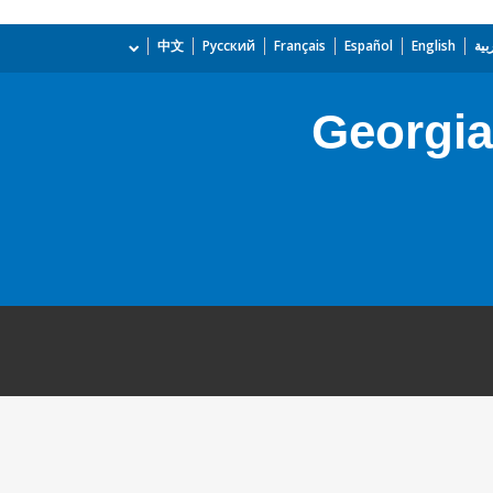
بية
English
Español
Français
Русский
中文
Georgia