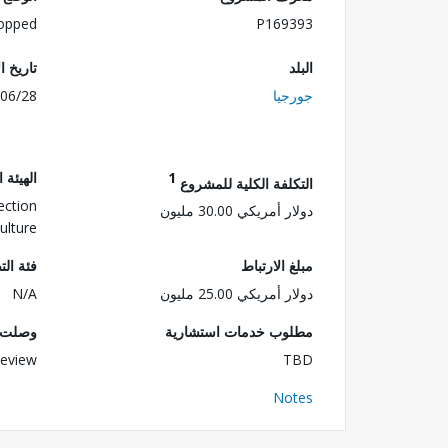
opped
P169393
البلد
تاريخ ا
جورجيا
06/28
1
الهيئة 
التكلفة الكلية للمشروع
ection
دولار أمريكي 30.00 مليون
ulture
مبلغ الارتباط
فئة الت
دولار أمريكي 25.00 مليون
N/A
مطلوب خدمات استشارية
وصلت ا
eview
TBD
Notes