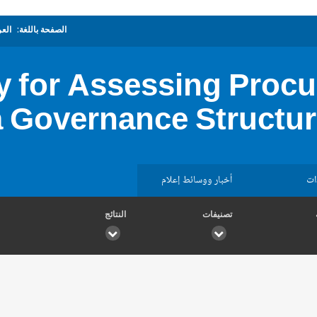
الصفحة باللغة:
العر
 for Assessing Proc
a Governance Structur
ات
أخبار ووسائط إعلام
تصنيفات
النتائج