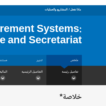
ماذا نفعل
المشاريع والعمليات
urement Systems:
e and Secretariat
ملخص
تدبير
مستند
تفاصيل رئيسة
التفاصيل الرئيسية
المالية
خلاصة*