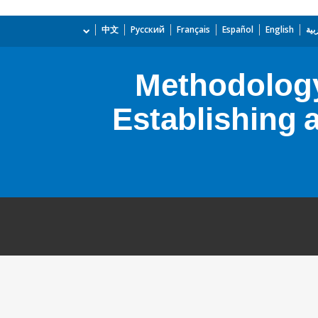
بية
English
Español
Français
Русский
中文
Methodology
Establishing 