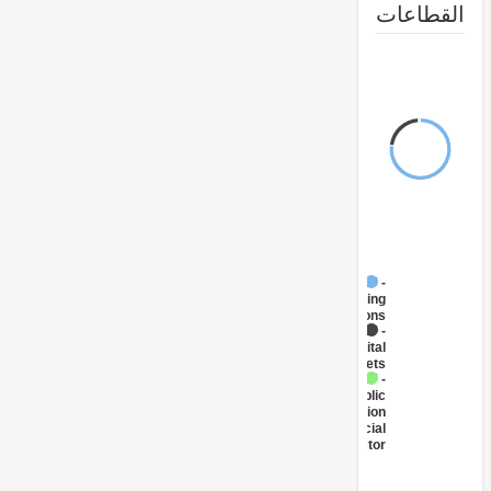
طاعات
FY17 -
Banking
Institutions
FY17 -
Capital
Markets
FY17 -
Public
Administration
- Financial
Sector