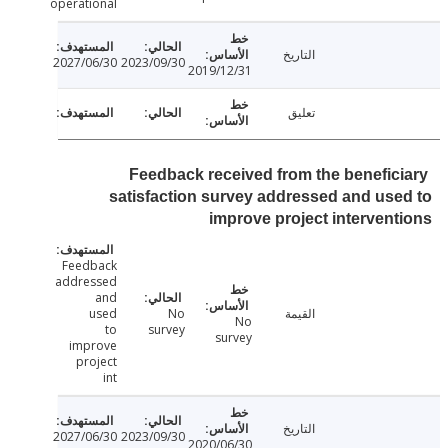
operational
التاريخ
2027/06/30
2023/09/30
2019/12/31
تعليق
Feedback received from the benefic
satisfaction survey addressed and us
improve project interven
Feedback
addressed
and
القيمة
No
used
No
to
survey
survey
improve
project
int
التاريخ
2027/06/30
2023/09/30
2020/06/30