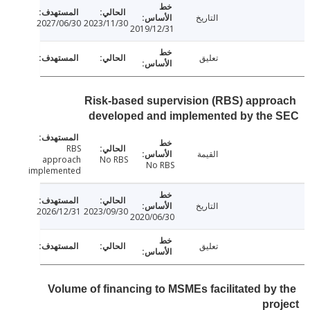
التاريخ
2027/06/30
2023/11/30
2019/12/31
تعليق
Risk-based supervision (RBS) appr
developed and implemented by the
RBS
القيمة
approach
No RBS
No RBS
implemented
التاريخ
2026/12/31
2023/09/30
2020/06/30
تعليق
Volume of financing to MSMEs facilitated by
pr