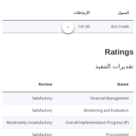
ل
الارتباطات
147.00
IDA C
Rat
ات التنفيذ
Date
Review
N
5-09-14
Satisfactory
Financial Manage
5-09-14
Satisfactory
Monitoring and Evalu
5-09-14
Moderately Unsatisfactory
Overall Implementation Progress
5-09-14
Satisfactory
Procure