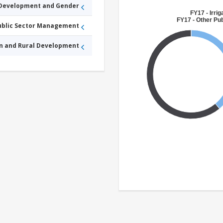
 Development and Gender
FY17 - Irri
FY17 - Other Pub
Public Sector Management
an and Rural Development