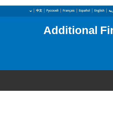
بية
English
Español
Français
Русский
中文
Additional F