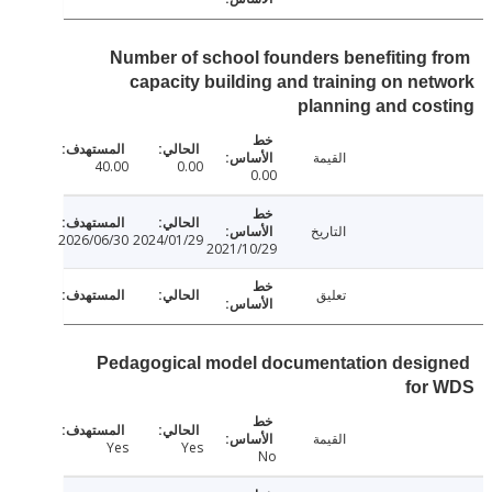
Number of school founders benefiting 
capacity building and training on ne
planning and co
القيمة
40.00
0.00
0.00
التاريخ
2026/06/30
2024/01/29
2021/10/29
تعليق
Pedagogical model documentation desi
for
القيمة
Yes
Yes
No