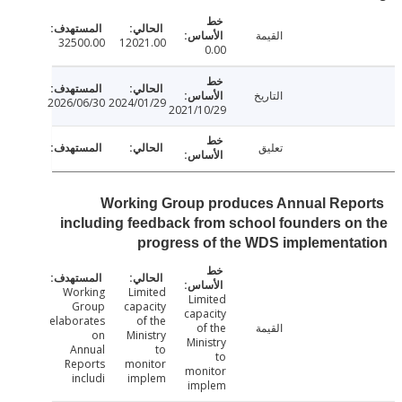
القيمة
32500.00
12021.00
0.00
التاريخ
2026/06/30
2024/01/29
2021/10/29
تعليق
Working Group produces Annual Rep
including feedback from school founders o
progress of the WDS implement
Working
Limited
Limited
Group
capacity
capacity
elaborates
of the
القيمة
of the
on
Ministry
Ministry
Annual
to
to
Reports
monitor
monitor
includi
implem
implem