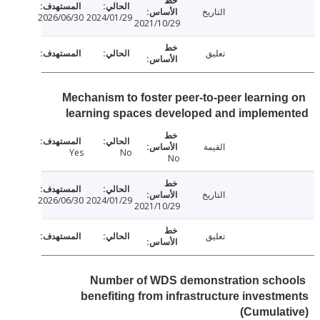
التاريخ
2026/06/30
2024/01/29
2021/10/29
تعليق
Mechanism to foster peer-to-peer learnin
learning spaces developed and impleme
القيمة
Yes
No
No
التاريخ
2026/06/30
2024/01/29
2021/10/29
تعليق
Number of WDS demonstration sch
benefiting from infrastructure invest
(Cumula