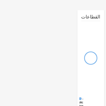
طاعات
FY17 -
Public