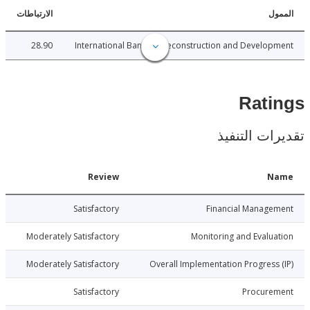
ل
الارتباطات
28.90
International Bank for Reconstruction and Develo
Rat
ات التنفيذ
Date
Review
N
026-06-30
Satisfactory
Financial Manage
026-06-30
Moderately Satisfactory
Monitoring and Evalu
026-06-30
Moderately Satisfactory
Overall Implementation Progress
026-06-30
Satisfactory
Procure