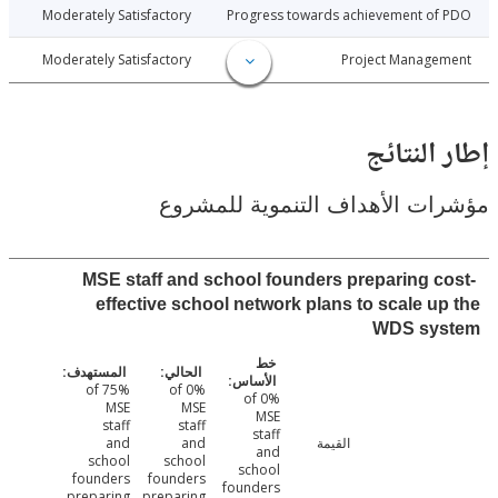
026-06-30
Moderately Satisfactory
Progress towards achievement of
026-06-30
Moderately Satisfactory
Project Manage
النتائج
ت الأهداف التنموية للمشروع
MSE staff and school founders preparing c
effective school network plans to scale u
WDS sy
75% of
0% of
0% of
MSE
MSE
MSE
staff
staff
staff
القيمة
and
and
and
school
school
school
founders
founders
founders
preparing
preparing