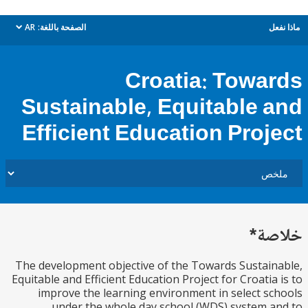
ل
الصفحة باللغة:
AR
dropdown
Croatia: Towa
Sustainable, Equitable 
Efficient Education Proj
ة*
The development objective of the Towards Sustai
Equitable and Efficient Education Project for Croatia
improve the learning environment in select s
under the whole day school (WDS) system 