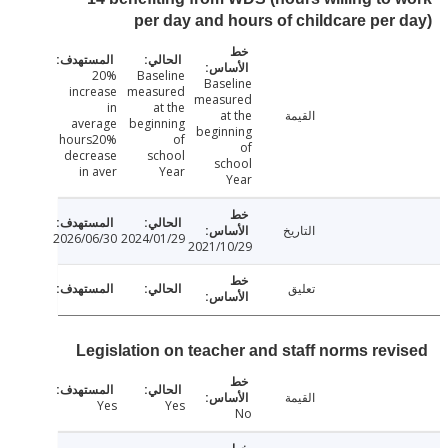
per day and hours of childcare per
20%
Baseline
Baseline
increase
measured
measured
in
at the
القيمة
at the
average
beginning
beginning
hours20%
of
of
decrease
school
school
in aver
Year
Year
التاريخ
2026/06/30
2024/01/29
2021/10/29
تعليق
Legislation on teacher and staff norms rev
القيمة
Yes
Yes
No