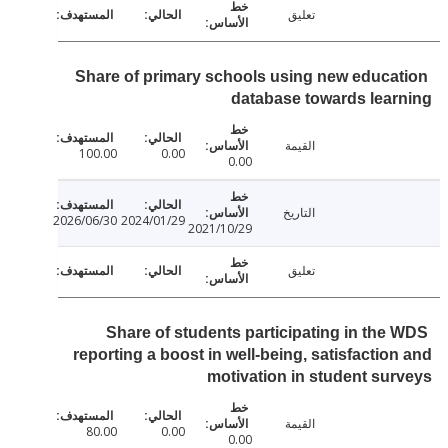
تعليق
Share of primary schools using new educa
database towards lea
القيمة
100.00
0.00
0.00
التاريخ
2026/06/30
2024/01/29
2021/10/29
تعليق
Share of students participating in the
reporting a boost in well-being, satisfactio
motivation in student su
القيمة
80.00
0.00
0.00