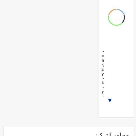
FY17 -
Public
Administration
- Agriculture,
Fishing &
Forestry
FY17 -
Livestock
FY17 -
Forestry
FY17 -
Agricultural
1/2
markets,
commercialization
and agri-business
ور التركيز