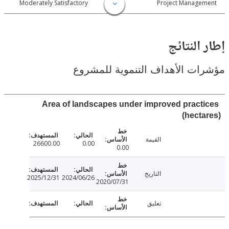
026-07-14
Moderately Satisfactory
Project Manage
النتائج
ت الأهداف التنموية للمشروع
Area of landscapes under improved pract
(hect
القيمة
26600.00
0.00
0.00
التاريخ
2025/12/31
2024/06/26
2020/07/31
تعليق