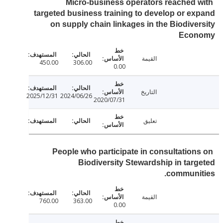
Micro-business operators reached 
targeted business training to develop or e
on supply chain linkages in the Biodive
Eco
القيمة
450.00
306.00
0.00
التاريخ
2025/12/31
2024/06/26
2020/07/31
تعليق
People who participate in consultation
Biodiversity Stewardship in tar
communi
القيمة
760.00
363.00
0.00