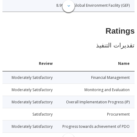
8.99
Global Environment Facility 
Rat
ات التنفيذ
Date
Review
N
026-07-14
Moderately Satisfactory
Financial Manage
026-07-14
Moderately Satisfactory
Monitoring and Evalu
026-07-14
Moderately Satisfactory
Overall Implementation Progress
026-07-14
Satisfactory
Procure
026-07-14
Moderately Satisfactory
Progress towards achievement of