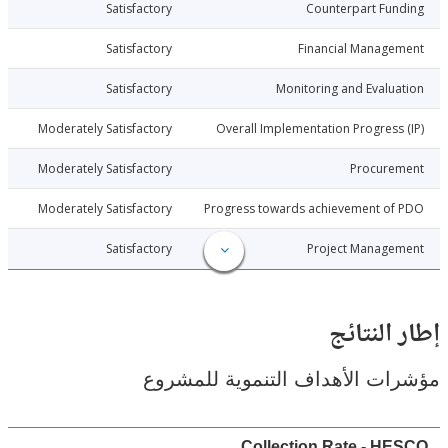
025-08-11
Satisfactory
Counterpart Fu
025-08-11
Satisfactory
Financial Manage
025-08-11
Satisfactory
Monitoring and Evalu
025-08-11
Moderately Satisfactory
Overall Implementation Progress
025-08-11
Moderately Satisfactory
Procure
025-08-11
Moderately Satisfactory
Progress towards achievement of
025-08-11
Satisfactory
Project Manage
النتائج
ت الأهداف التنموية للمشروع
Collection Rate - H