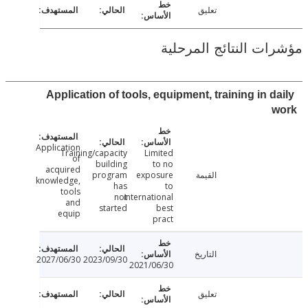
تعليق
ت النتائج المرحلية
Application of tools, equipment, training in 
Application
Training/capacity
Limited
of
building
to no
acquired
القيمة
exposure
program
knowledge,
has
to
tools
not
international
and
started
best
equip
pract
التاريخ
2027/06/30
2023/09/30
2021/06/30
تعليق