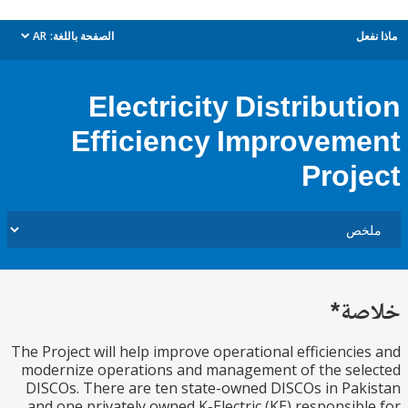
ل
الصفحة باللغة:
AR
dropdown
Electricity Distribut
Efficiency Improvem
Proj
ة*
The Project will help improve operational efficienci
modernize operations and management of the se
DISCOs. There are ten state-owned DISCOs in Pa
and one privately owned K-Electric (KE) responsib