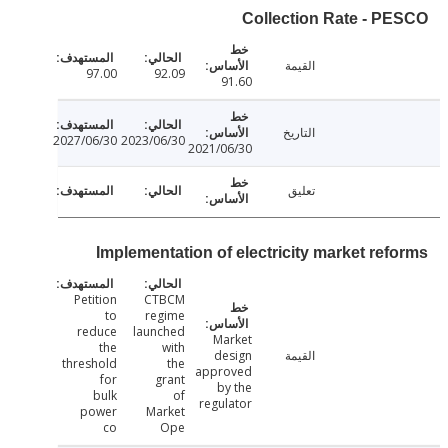
Collection Rate - P
القيمة
97.00
92.09
91.60
التاريخ
2027/06/30
2023/06/30
2021/06/30
تعليق
Implementation of electricity market ref
Petition
CTBCM
to
regime
reduce
launched
Market
the
with
القيمة
design
threshold
the
approved
for
grant
by the
bulk
of
regulator
power
Market
co
Ope