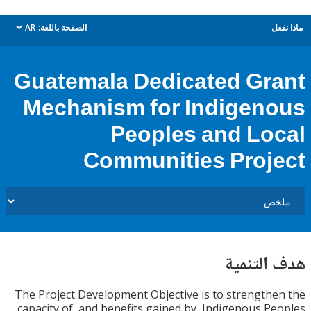
ل
الصفحة باللغة:
AR
dropdown
Guatemala Dedicated Gr
Mechanism for Indigen
Peoples and Lo
Communities Proj
التنمية
The Project Development Objective is to strength
capacity of, and benefits gained by, Indigenous P