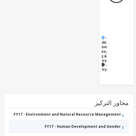
FY17 -
Public
Administration
- Agriculture,
Fishing &
Forestry
FY17 -
Forestry
ور التركيز
FY17 - Environment and Natural Resource Management
FY17 - Human Development and Gender