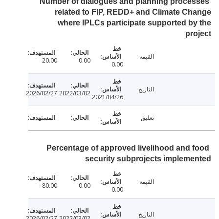
Number of dialogues and planning proce
related to FIP, REDD+ and Climate C
where IPLCs participate supported b
pr
القيمة
20.00
0.00
0.00
التاريخ
2026/02/27
2022/03/02
2021/04/26
تعليق
Percentage of approved livelihood and 
security subprojects implem
القيمة
80.00
0.00
0.00
التاريخ
2026/02/27
2022/03/02