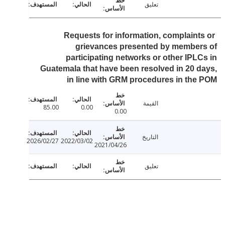
تعليق
Requests for information, complaint
grievances presented by member
participating networks or other IPL
Guatemala that have been resolved in 20 
in line with GRM procedures in th
القيمة
85.00
0.00
0.00
التاريخ
2026/02/27
2022/03/02
2021/04/26
تعليق