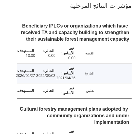
ت النتائج المرحلية
Beneficiary IPLCs or organizations which 
received TA and capacity building to stren
their sustainable forest management cap
القيمة
10.00
0.00
0.00
التاريخ
2026/02/27
2022/03/02
2021/04/26
تعليق
Cultural forestry management plans adopte
community organizations and u
implementa