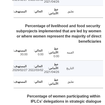
2021/04/26
تعليق
Percentage of livelihood and food secu
subprojects implemented that are led by 
or where women represent the majority of d
benefici
القيمة
30.00
0.00
0.00
التاريخ
2026/02/27
2022/03/02
2021/04/26
تعليق
Percentage of women participating wi
IPLCs' delegations in strategic dia