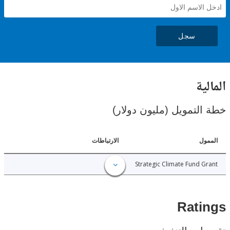
سجل
ية
لتمويل (مليون دولار)
ل
الارتباطات
4.50
Strategic Climate Fund 
Rat