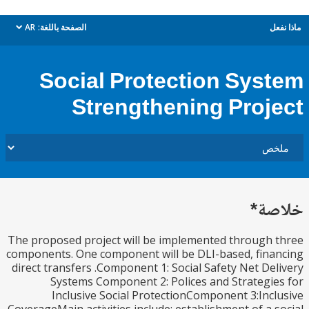
ل
الصفحة باللغة:
AR
dropdown
Social Protection Sys
Strengthening Proj
ة*
The proposed project will be implemented through
components. One component will be DLI-based, fin
direct transfers .Component 1: Social Safety Net De
Systems Component 2: Polices and Strategi
Inclusive Social ProtectionComponent 3:Inc