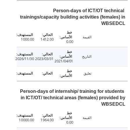
Person-days of ICT/OT techn
trainings/capacity building activities (female
WBSE
القيمة
1000.00
1412.00
0.00
التاريخ
2026/11/30
2023/03/31
2021/04/01
تعليق
Person-days of internship/ training for stud
in ICT/OT/ technical areas (females) provid
WBSE
القيمة
10000.00
1964.00
0.00