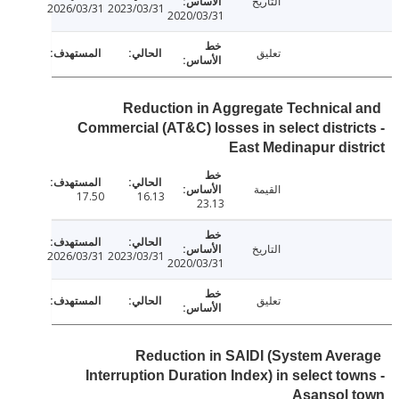
التاريخ
2026/03/31
2023/03/31
2020/03/31
تعليق
Reduction in Aggregate Technical
Commercial (AT&C) losses in select distri
East Medinapur dis
القيمة
17.50
16.13
23.13
التاريخ
2026/03/31
2023/03/31
2020/03/31
تعليق
Reduction in SAIDI (System Ave
Interruption Duration Index) in select to
Asansol 