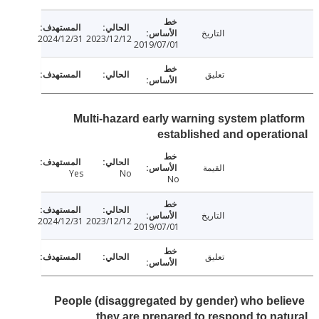
التاريخ
2024/12/31
2023/12/12
2019/07/01
تعليق
Multi-hazard early warning system plat
established and operat
القيمة
Yes
No
No
التاريخ
2024/12/31
2023/12/12
2019/07/01
تعليق
People (disaggregated by gender) who bel
they are prepared to respond to na