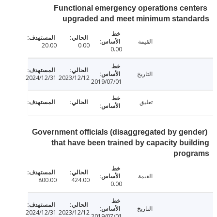
Functional emergency operations cen
upgraded and meet minimum stand
القيمة
20.00
0.00
0.00
التاريخ
2024/12/31
2023/12/12
2019/07/01
تعليق
Government officials (disaggregated by gen
that have been trained by capacity bui
prog
القيمة
800.00
424.00
0.00
التاريخ
2024/12/31
2023/12/12
2019/07/01