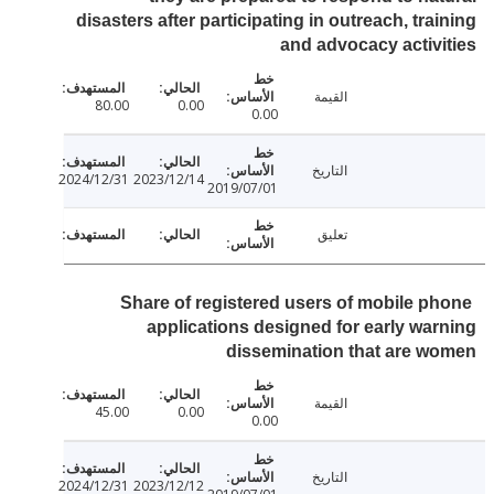
disasters after participating in outreach, tra
and advocacy activ
القيمة
80.00
0.00
0.00
التاريخ
2024/12/31
2023/12/14
2019/07/01
تعليق
Share of registered users of mobile p
applications designed for early wa
dissemination that are 
القيمة
45.00
0.00
0.00
التاريخ
2024/12/31
2023/12/12