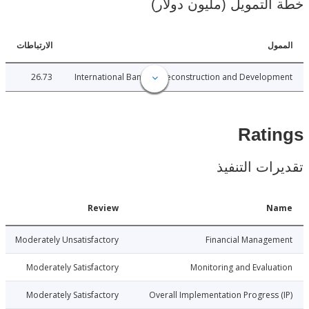
لتمويل (مليون دولار)
ل
الارتباطات
26.73
International Bank for Reconstruction and Develo
Rat
ات التنفيذ
Date
Review
N
5-10-05
Moderately Unsatisfactory
Financial Manage
5-10-05
Moderately Satisfactory
Monitoring and Evalu
5-10-05
Moderately Satisfactory
Overall Implementation Progress