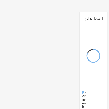
طاعات
FY17 -
Other
Public
Administration
FY17 -