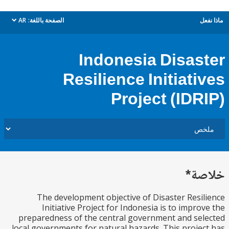
ل
الصفحة باللغة:
AR
dropdown
Indonesia Disas
Resilience Initiati
Project (IDR
ة*
The development objective of Disaster Resi
Initiative Project for Indonesia is to impro
preparedness of the central government and se
local governments for natural hazards. This proje