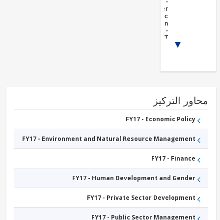
FY17 -
Other
Public
Administration
FY17 -
ICT
1/4
Infrastructure
FY17 -
Banking
Institutions
FY17 -
Social
Protection
FY17 -
ور التركيز
Agricultural
markets,
commercialization
FY17 - Economic Policy
and agri-business
FY17 -
FY17 - Environment and Natural Resource Management
Trade
FY17 -
Other
FY17 - Finance
Industry,
Trade
and
FY17 - Human Development and Gender
Services
FY17 - Private Sector Development
FY17 - Public Sector Management