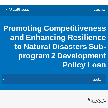
ل
الصفحة باللغة:
AR
dropdown
Promoting Competitiven
and Enhancing Resilie
to Natural Disasters S
program 2 Developm
Policy L
ة*