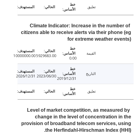
تعليق
Climate Indicator: Increase in the numbe
citizens able to receive alerts via their phon
for extreme weather ev
القيمة
10000000.00
5929683.00
0.00
التاريخ
2026/12/31
2023/06/30
2019/12/31
تعليق
Level of market competition, as measure
change in the level of concentration i
provision of broadband telecom services, 
the Herfindahl-Hirschman Index (