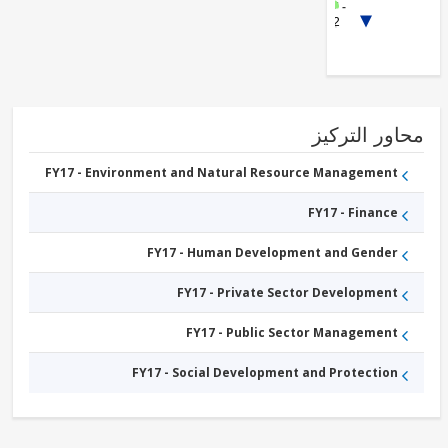
FY17 -
1/2
ICT
Services
FY17 -
Public
Administration
- Education
ور التركيز
FY17 - Environment and Natural Resource Management
FY17 - Finance
FY17 - Human Development and Gender
FY17 - Private Sector Development
FY17 - Public Sector Management
FY17 - Social Development and Protection