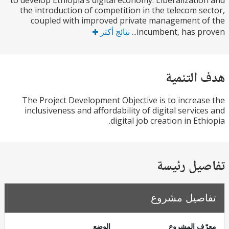
to develop Ethiopia’s digital economy. Liberalizati
the introduction of competition in the telecom s
coupled with improved private management 
incumbent, has pro
نتائج أكثر
التنمية
The Project Development Objective is to increa
inclusiveness and affordability of digital servic
digital job creation in Et
يل رئيسة
صيل مشروع
ف المشروع
الوضع