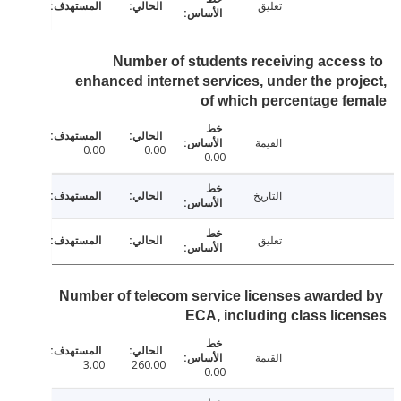
تعليق
Number of students receiving acces
enhanced internet services, under the pro
of which percentage f
القيمة
0.00
0.00
0.00
التاريخ
تعليق
Number of telecom service licenses awarde
ECA, including class lic
القيمة
3.00
260.00
0.00