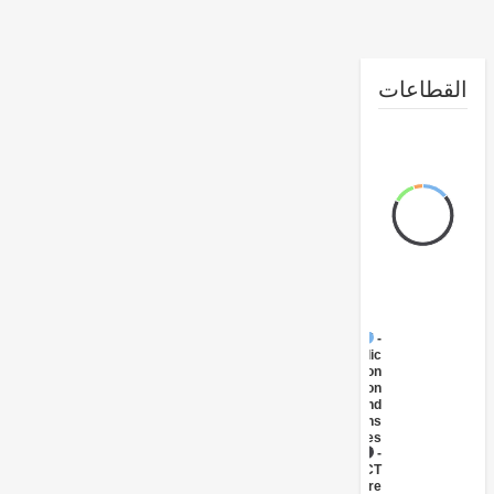
طاعات
FY17 -
Public
Administration
- Information
and
Communications
Technologies
FY17 -
ICT
Infrastructure