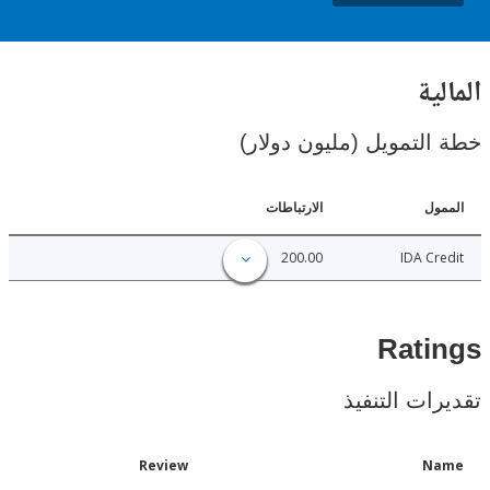
ية
لتمويل (مليون دولار)
ل
الارتباطات
200.00
IDA C
Rat
ات التنفيذ
Date
Review
N