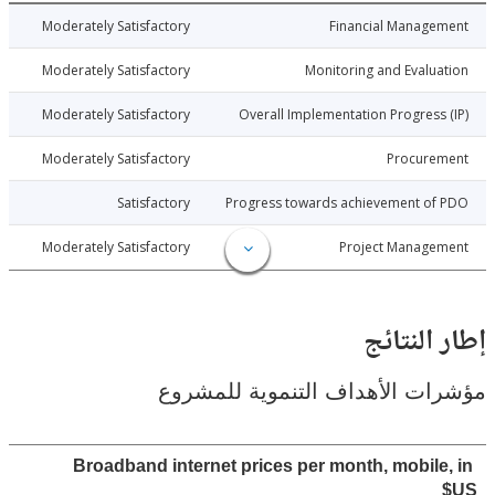
026-05-08
Moderately Satisfactory
Financial Manage
026-05-08
Moderately Satisfactory
Monitoring and Evalu
026-05-08
Moderately Satisfactory
Overall Implementation Progress
026-05-08
Moderately Satisfactory
Procure
026-05-08
Satisfactory
Progress towards achievement of
026-05-08
Moderately Satisfactory
Project Manage
النتائج
ت الأهداف التنموية للمشروع
Broadband internet prices per month, mobile