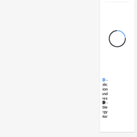
FY17 -
Public
Administration
- Energy and
Extractives
FY17 -
Renewable
Energy
Solar