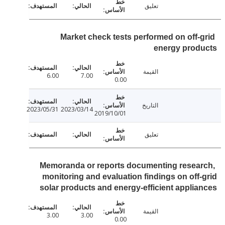
تعليق
Market check tests performed on off-
energy prod
القيمة
6.00
7.00
0.00
التاريخ
2023/05/31
2023/03/14
2019/10/01
تعليق
Memoranda or reports documenting resea
monitoring and evaluation findings on off
solar products and energy-efficient appli
القيمة
3.00
3.00
0.00