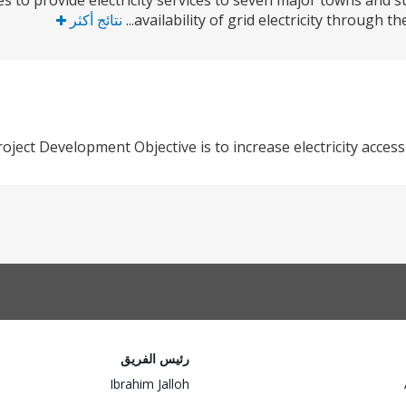
ies to provide electricity services to seven major towns and
availability of grid electricity through th
نتائج أكثر
oject Development Objective is to increase electricity acce
رئيس الفريق
Ibrahim Jalloh