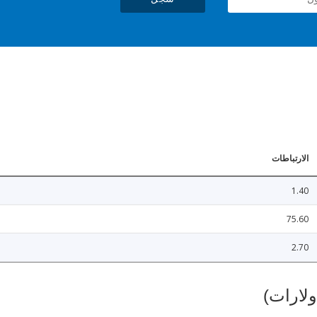
الارتباطات
1.40
75.60
2.70
ولارات)