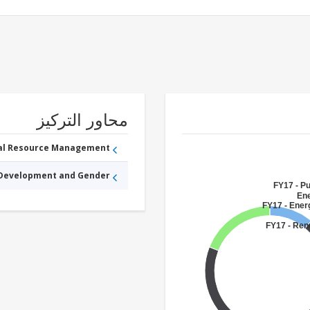
محاور التركيز
ral Resource Management
 Development and Gender
FY17 - Pu
Ene
FY17 - Ener
FY17 - Ren