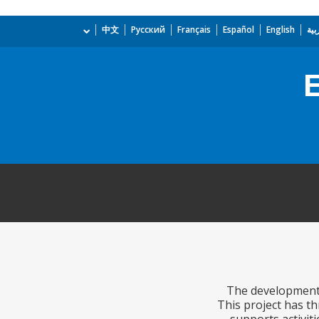
بية
English
Español
Français
Русский
中文
The development o
This project has t