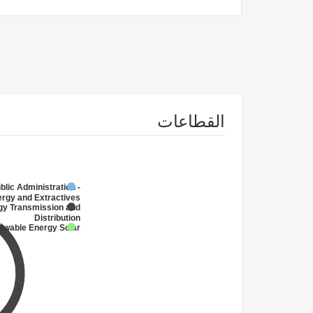
القطاعات
blic Administration -
rgy and Extractives
gy Transmission and
Distribution
ewable Energy Solar