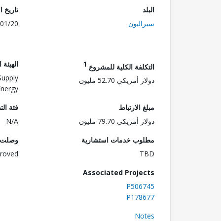
البلد
تاريخ ا
سيراليون
01/20
1
الهيئة 
التكلفة الكلية للمشروع
 Supply
دولار أمريكي 52.70 مليون
Energy
مبلغ الارتباط
فئة الت
دولار أمريكي 79.70 مليون
N/A
مطلوب خدمات استشارية
وصلت ا
roved
TBD
Associated Projects
P506745
P178677
Notes