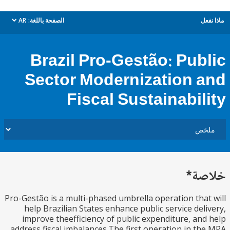
ل
الصفحة باللغة:
AR
dropdown
Brazil Pro-Gestão: Pub
Sector Modernization 
Fiscal Sustainabil
ة*
Pro-Gestão is a multi-phased umbrella operation tha
help Brazilian States enhance public service del
improve theefficiency of public expenditure, an
address fiscal imbalances.The first operation in t