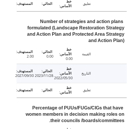
تعليق
Number of strategies and action p
formulated (Landscape Restoration Str
and Action Plan and Protected Area Str
and Action 
القيمة
2.00
0.00
0.00
التاريخ
2027/09/30
2023/11/28
2022/05/30
تعليق
Percentage of PUUs/FUGs/CIGs that 
women members in decision making role
their councils /boards/commit