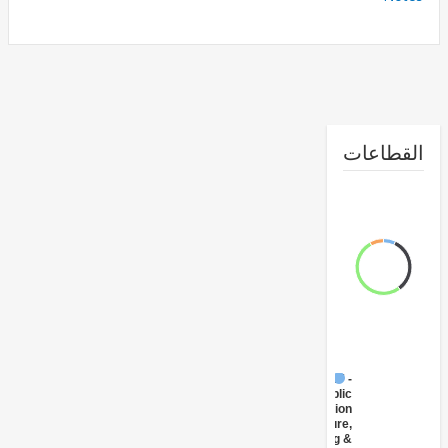
القطا
FY17 -
Public
Administration
- Agriculture,
Fishing &