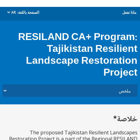
AR
الصفحة باللغة:
م
dropdown
RESILAND CA+ Progr
Tajikistan Resili
Landscape Restorat
Proj
خل
The proposed Tajikistan Resilient Land
Restoration Project is a part of the Regional RE