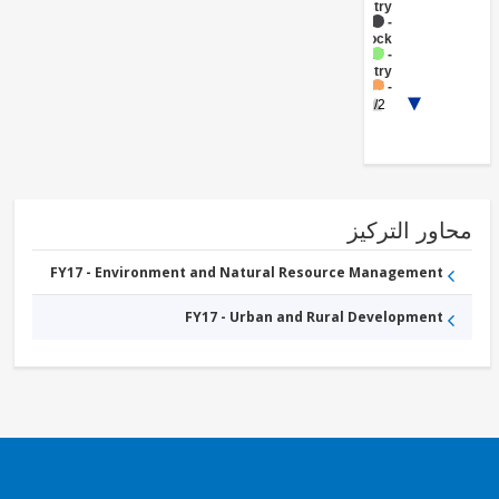
Forestry
FY17 -
Livestock
FY17 -
Forestry
FY17 -
Other
1/2
Agriculture,
Fishing and
Forestry
محاور التر
FY17 - Environment and Natural Resource Management
FY17 - Urban and Rural Development