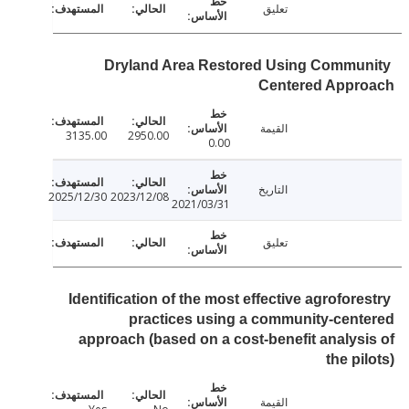
تعليق
Dryland Area Restored Using Commu
Centered Appr
القيمة
3135.00
2950.00
0.00
التاريخ
2025/12/30
2023/12/08
2021/03/31
تعليق
Identification of the most effective agrofor
practices using a community-cen
approach (based on a cost-benefit analys
the pi
القيمة