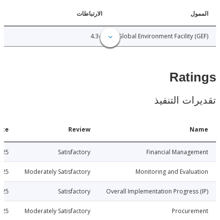
ل
الارتباطات
4.34
Global Environment Facility 
Rat
ات التنفيذ
Date
Review
N
2025-07-25
Satisfactory
Financial Manage
2025-07-25
Moderately Satisfactory
Monitoring and Evalu
2025-07-25
Satisfactory
Overall Implementation Progress
2025-07-25
Moderately Satisfactory
Procure