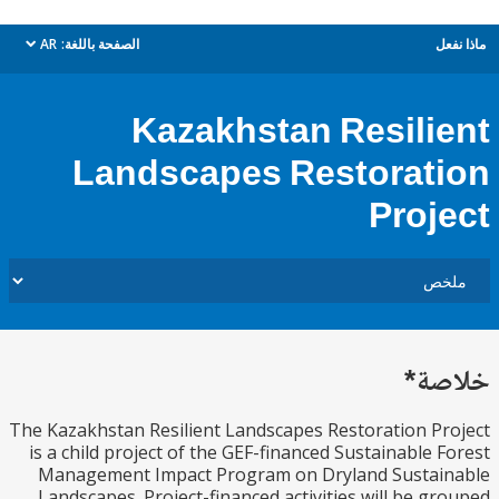
ل
الصفحة باللغة:
AR
dropdown
Kazakhstan Resili
Landscapes Restorat
Proj
ة*
The Kazakhstan Resilient Landscapes Restoration P
is a child project of the GEF-financed Sustainable 
Management Impact Program on Dryland Sustai
Landscapes. Project-financed activities will be g