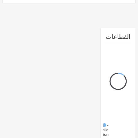
طاعات
FY17 -
Public
Administration