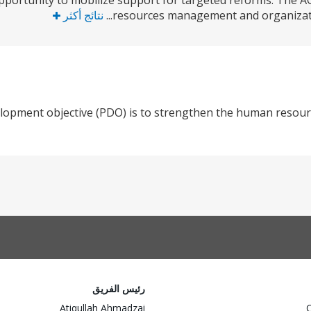
pportunity to mobilize support for targeted reforms. The 
resources management and organization
نتائج أكثر
elopment objective (PDO) is to strengthen the human reso
رئيس الفريق
Atiqullah Ahmadzai