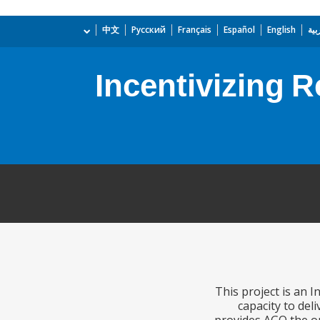
بية
English
Español
Français
Русский
中文
Incentivizing R
This project is an 
capacity to del