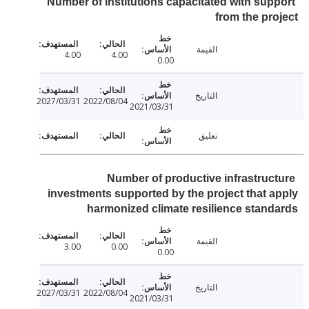
Number of institutions capacitated with sup
from the pr
القيمة
4.00
4.00
0.00
التاريخ
2027/03/31
2022/08/04
2021/03/31
تعليق
Number of productive infrastruc
investments supported by the project that 
harmonized climate resilience stan
القيمة
3.00
0.00
0.00
التاريخ
2027/03/31
2022/08/04
2021/03/31