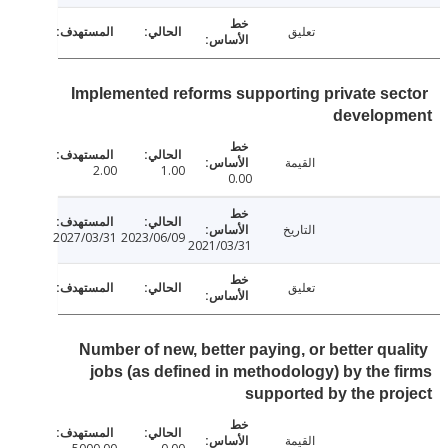
تعليق
Implemented reforms supporting private se
develop
القيمة
2.00
1.00
0.00
التاريخ
2027/03/31
2023/06/09
2021/03/31
تعليق
Number of new, better paying, or better qua
jobs (as defined in methodology) by the 
supported by the pr
القيمة