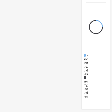
FY17 -
Public
Administration
- Industry,
Trade and
Services
FY17 -
Other
Industry,
Trade
and
Services