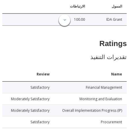
ل
الارتباطات
100.00
IDA 
Rat
ات التنفيذ
Date
Review
N
026-06-04
Satisfactory
Financial Manage
026-06-04
Moderately Satisfactory
Monitoring and Evalu
026-06-04
Moderately Satisfactory
Overall Implementation Progress
026-06-04
Satisfactory
Procure