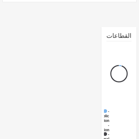
طاعات
FY17 -
Public
Administration
-
Transportation
FY17 -