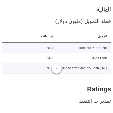
ية
لتمويل (مليون دولار)
ل
الارتباطات
28.00
Borrower/Reci
24.00
IDA C
76.00
IDA Shorter Maturity Loan 
Rat
ات التنفيذ