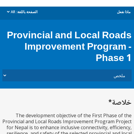
ل
الصفحة باللغة:
AR
dropdown
Provincial and Local Ro
Improvement Progra
Phas
ة*
The development objective of the First Phase 
Provincial and Local Roads Improvement Program P
for Nepal is to enhance inclusive connectivity, effic
resilience, and safety of the selected provincial and