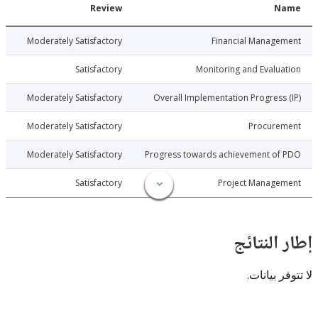
Date
Review
N
026-03-02
Moderately Satisfactory
Financial Manage
026-03-02
Satisfactory
Monitoring and Evalu
026-03-02
Moderately Satisfactory
Overall Implementation Progress
026-03-02
Moderately Satisfactory
Procure
026-03-02
Moderately Satisfactory
Progress towards achievement of
026-03-02
Satisfactory
Project Manage
النتائج
 بيانات.