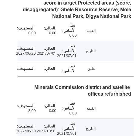
score in target Protected areas (s
disaggregated): Gbele Resource Reserve,
National Park, Digya National
القيمة
0.00
0.00
0.00
التاريخ
2027/06/30
2021/07/01
2021/07/01
تعليق
Minerals Commission district and satel
offices refurb
القيمة
8.00
0.00
0.00
التاريخ
2027/06/30
2023/10/31
2021/07/01