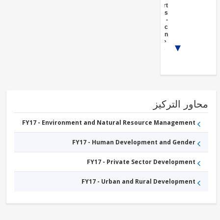
Support
Activities
FY17 -
Public
Administration
- Agriculture,
1/3
Fishing &
Forestry
FY17 -
Forestry
FY17 -
Mining
FY17 -
Agricultural
ور التركيز
markets,
commercialization
and agri-business
FY17 - Environment and Natural Resource Management
FY17 - Human Development and Gender
FY17 - Private Sector Development
FY17 - Urban and Rural Development