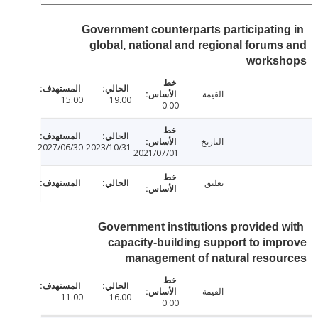
Government counterparts participatin
global, national and regional forum
works
القيمة
15.00
19.00
0.00
التاريخ
2027/06/30
2023/10/31
2021/07/01
تعليق
Government institutions provided 
capacity-building support to im
management of natural resou
القيمة
11.00
16.00
0.00