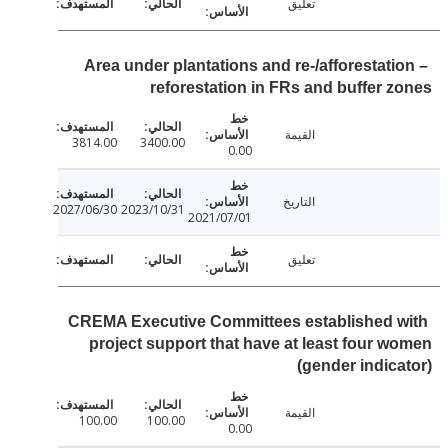
تعليق
Area under plantations and re-/afforestati
reforestation in FRs and buffer 
القيمة
3814.00
3400.00
0.00
التاريخ
2027/06/30
2023/10/31
2021/07/01
تعليق
CREMA Executive Committees established 
project support that have at least four 
(gender indic
القيمة
100.00
100.00
0.00