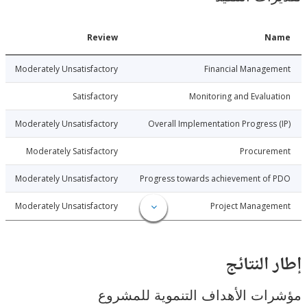
Date
Review
N
6-06-26
Moderately Unsatisfactory
Financial Manage
6-06-26
Satisfactory
Monitoring and Evalu
6-06-26
Moderately Unsatisfactory
Overall Implementation Progress
6-06-26
Moderately Satisfactory
Procure
6-06-26
Moderately Unsatisfactory
Progress towards achievement of
6-06-26
Moderately Unsatisfactory
Project Manage
النتائج
ت الأهداف التنموية للمشروع