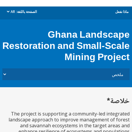
ل
الصفحة باللغة:
AR
dropdown
Ghana Landsc
Restoration and Small-Sc
Mining Proj
ة*
The project is supporting a community-led inte
landscape approach to improve management of f
and savannah ecosystems in the target are
enhance resilience of ecosystems and popul