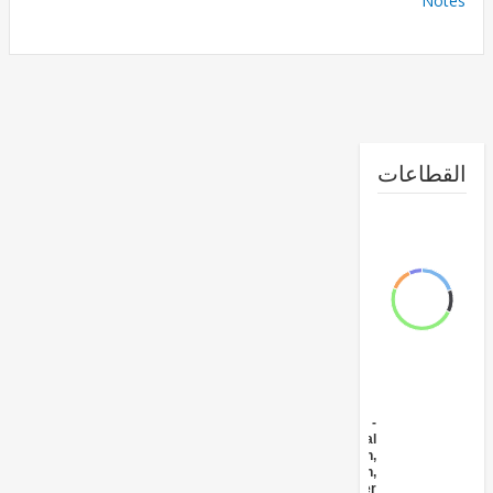
No
طاعات
FY17 -
Agricultural
Extension,
Research,
and Other