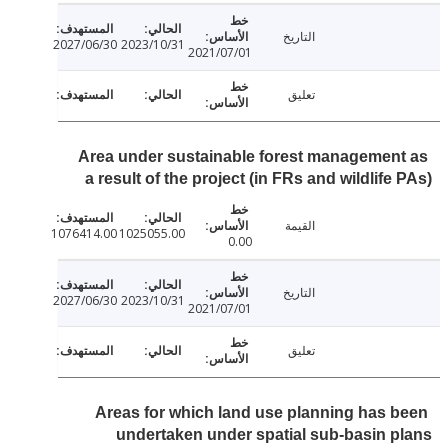
التاريخ
2027/06/30
2023/10/31
2021/07/01
تعليق
Area under sustainable forest managemen
a result of the project (in FRs and wildlife
القيمة
1076414.00
1025055.00
0.00
التاريخ
2027/06/30
2023/10/31
2021/07/01
تعليق
Areas for which land use planning has 
undertaken under spatial sub-basin 