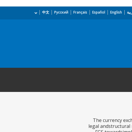
بية
English
Español
Français
Русский
中文
The currency exch
legal andstructural