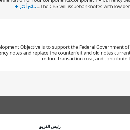
ementation of four components:Componet 1 – Currency desig
The CBS will issuebanknotes with low deno
نتائج أكثر
lopment Objective is to support the Federal Government of 
ency notes and replace the counterfeit and old notes currentl
reduce transaction cost, and contribute t
رئيس الفريق