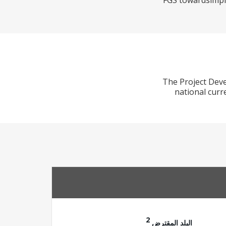
FGS towardsimpl
The Project Deve
national curr
2
البلد المقترض