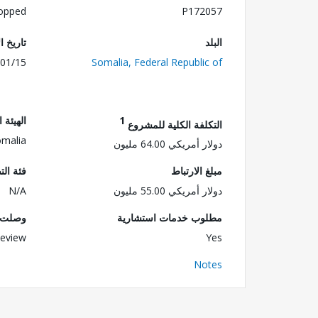
opped
P172057
البلد
تاريخ ا
01/15
Somalia, Federal Republic of
1
الهيئة 
التكلفة الكلية للمشروع
omalia
دولار أمريكي 64.00 مليون
مبلغ الارتباط
فئة الت
دولار أمريكي 55.00 مليون
N/A
مطلوب خدمات استشارية
وصلت ا
eview
Yes
Notes