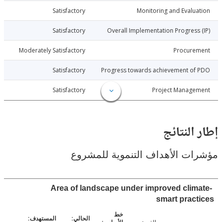
026-05-02
Satisfactory
Monitoring and Evalu
026-05-02
Satisfactory
Overall Implementation Progress
026-05-02
Moderately Satisfactory
Procure
026-05-02
Satisfactory
Progress towards achievement of
026-05-02
Satisfactory
Project Manage
النتائج
ت الأهداف التنموية للمشروع
Area of landscape under improved clim
smart prac