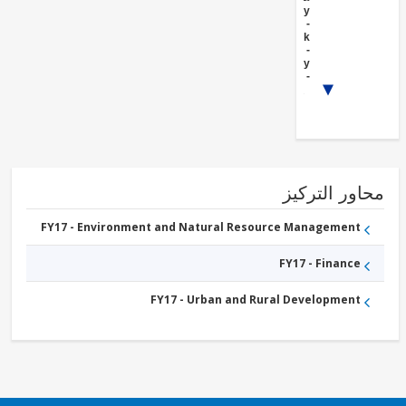
Forestry
FY17 -
Livestock
FY17 -
Forestry
FY17 -
Agricultural
1/2
markets,
commercialization
and agri-business
ور التركيز
FY17 - Environment and Natural Resource Management
FY17 - Finance
FY17 - Urban and Rural Development