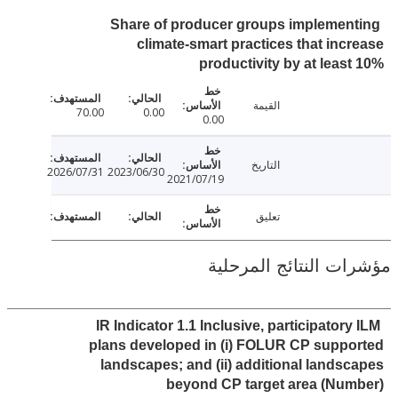
Share of producer groups implemen
climate-smart practices that inc
productivity by at leas
القيمة
70.00
0.00
0.00
التاريخ
2026/07/31
2023/06/30
2021/07/19
تعليق
ت النتائج المرحلية
IR Indicator 1.1 Inclusive, participator
plans developed in (i) FOLUR CP supp
landscapes; and (ii) additional lands
beyond CP target area (Nu