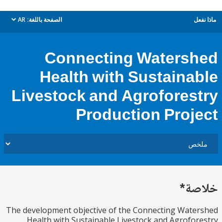
ل
الصفحة باللغة:
AR
dropdown
Connecting Waters
Health with Sustaina
Livestock and Agrofores
Production Proj
ة*
The development objective of the Connecting Wat
Health with Sustainable Livestock and Agrofo