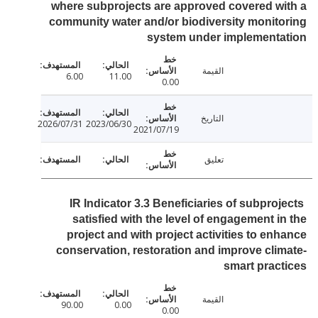
where subprojects are approved covered w
community water and/or biodiversity monit
system under implementa
القيمة
6.00
11.00
0.00
التاريخ
2026/07/31
2023/06/30
2021/07/19
تعليق
IR Indicator 3.3 Beneficiaries of subproj
satisfied with the level of engagement i
project and with project activities to en
conservation, restoration and improve cli
smart prac
القيمة
90.00
0.00
0.00