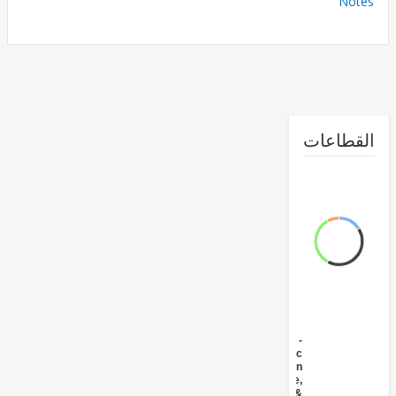
No
طاعات
FY17 -
Public
Administration
- Agriculture,
Fishing &