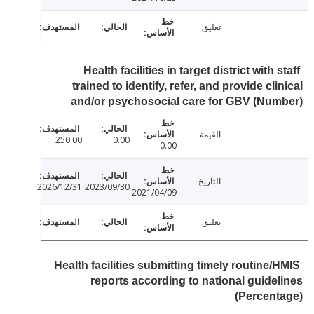
تعليق
Health facilities in target district with 
trained to identify, refer, and provide cli
and/or psychosocial care for GBV (Nu
القيمة
250.00
0.00
0.00
التاريخ
2026/12/31
2023/09/30
2021/04/09
تعليق
Health facilities submitting timely routine/
reports according to national guide
(Percen