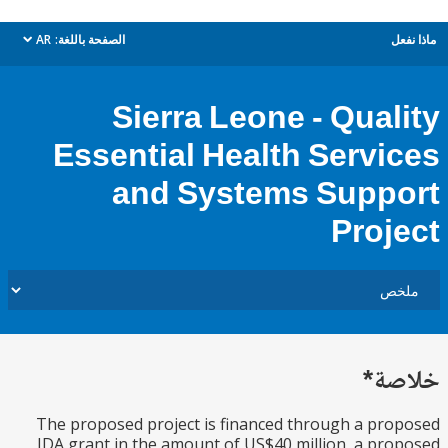
ل
الصفحة باللغة:
AR
dropdown
Sierra Leone - Qual
Essential Health Servi
and Systems Supp
Proj
ة*
The proposed project is financed through a pr
IDA grant in the amount of US$40 million, a pr