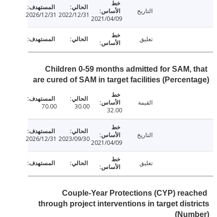
التاريخ
2026/12/31
2022/12/31
2021/04/09
تعليق
Children 0-59 months admitted for SAM, 
are cured of SAM in target facilities (Percen
القيمة
70.00
30.00
32.00
التاريخ
2026/12/31
2023/09/30
2021/04/09
تعليق
Couple-Year Protections (CYP) rea
through project interventions in target dist
(Num