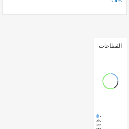
No
طاعات
FY17 -
Public
Administration