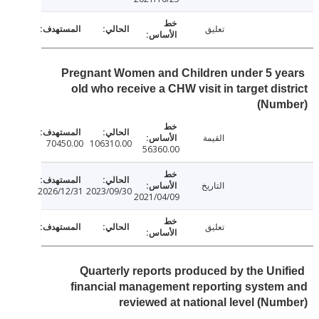
تعليق
Pregnant Women and Children under 5 y
old who receive a CHW visit in target dis
(Num
القيمة
70450.00
106310.00
56360.00
التاريخ
2026/12/31
2023/09/30
2021/04/09
تعليق
Quarterly reports produced by the Uni
financial management reporting syste
reviewed at national level (Nu