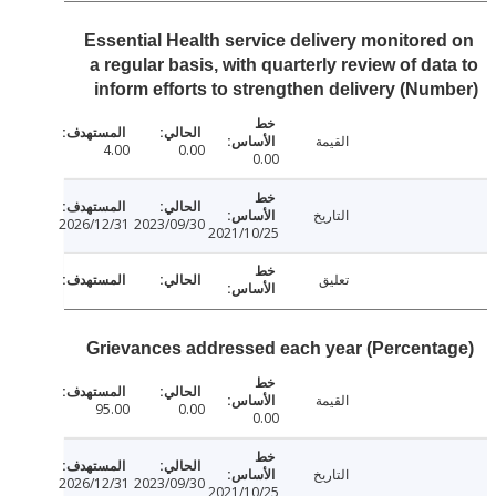
Essential Health service delivery monitore
a regular basis, with quarterly review of da
inform efforts to strengthen delivery (Nu
القيمة
4.00
0.00
0.00
التاريخ
2026/12/31
2023/09/30
2021/10/25
تعليق
Grievances addressed each year (Percent
القيمة
95.00
0.00
0.00
التاريخ
2026/12/31
2023/09/30
2021/10/25