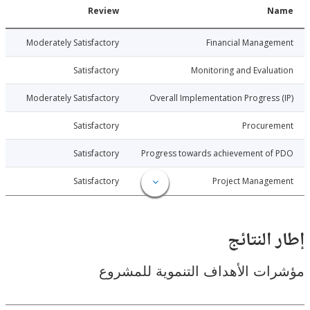
Date
Review
N
026-07-06
Moderately Satisfactory
Financial Manage
026-07-06
Satisfactory
Monitoring and Evalu
026-07-06
Moderately Satisfactory
Overall Implementation Progress
026-07-06
Satisfactory
Procure
026-07-06
Satisfactory
Progress towards achievement of
026-07-06
Satisfactory
Project Manage
النتائج
ت الأهداف التنموية للمشروع