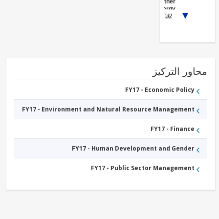
Other
Energy
1/2
and
Extractives
ور التركيز
FY17 - Economic Policy
FY17 - Environment and Natural Resource Management
FY17 - Finance
FY17 - Human Development and Gender
FY17 - Public Sector Management