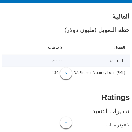
ية
لتمويل (مليون دولار)
ل
الارتباطات
200.00
IDA C
150.00
IDA Shorter Maturity Loan 
Rat
ات التنفيذ
 بيانات.