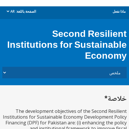
ل
الصفحة باللغة:
AR
dropdown
Second Resili
Institutions for Sustaina
Econo
ة*
The development objectives of the Second Res
Institutions for Sustainable Economy Development 
Financing (DPF) for Pakistan are: (i) enhancing the 
and institutional framework to improve 