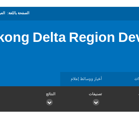
الصفحة باللغة:
العر
ekong Delta Region De
ات
أخبار ووسائط إعلام
تصنيفات
النتائج