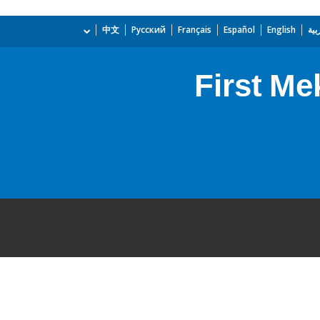
بية
English
Español
Français
Русский
中文
First M