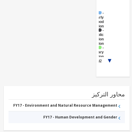
FY17 -
Early
Childhood
Education
FY17 -
Public
Administration
- Education
FY17 -
Primary
Education
FY17 -
1/2
Secondary
Education
ور التركيز
FY17 - Environment and Natural Resource Management
FY17 - Human Development and Gender