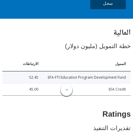
سجل
ية
لتمويل (مليون دولار)
ل
الارتباطات
52.45
EFA-FTI Education Program Development 
45.00
IDA C
Rat
ات التنفيذ